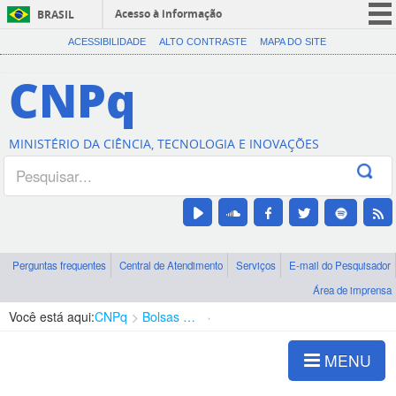
Acesso à informação
BRASIL
CORONAVÍRUS (COVID-19)
ACESSIBILIDADE
ALTO CONTRASTE
MAPA DO SITE
Participe
CNPq
Serviços
Legislação
MINISTÉRIO DA CIÊNCIA, TECNOLOGIA E INOVAÇÕES
Canais
Perguntas frequentes
Central de Atendimento
Serviços
E-mail do Pesquisador
Área de imprensa
Você está aqui:
CNPq
Bolsas e Auxílios Vigentes
Projetos de Pesquisa
MENU