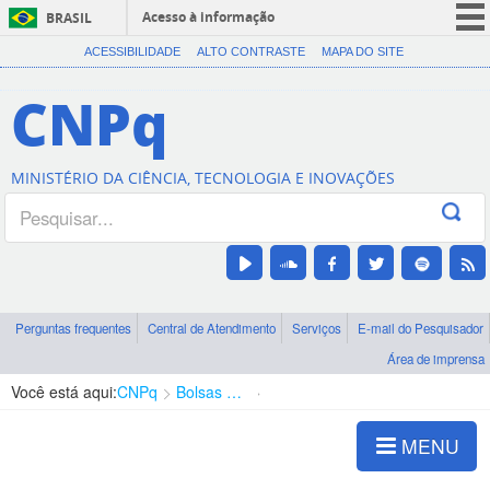
Acesso à informação
BRASIL
CORONAVÍRUS (COVID-19)
ACESSIBILIDADE
ALTO CONTRASTE
MAPA DO SITE
Participe
CNPq
Serviços
Legislação
MINISTÉRIO DA CIÊNCIA, TECNOLOGIA E INOVAÇÕES
Canais
Perguntas frequentes
Central de Atendimento
Serviços
E-mail do Pesquisador
Área de imprensa
Você está aqui:
CNPq
Bolsas e Auxílios Vigentes
Projetos de Pesquisa
MENU