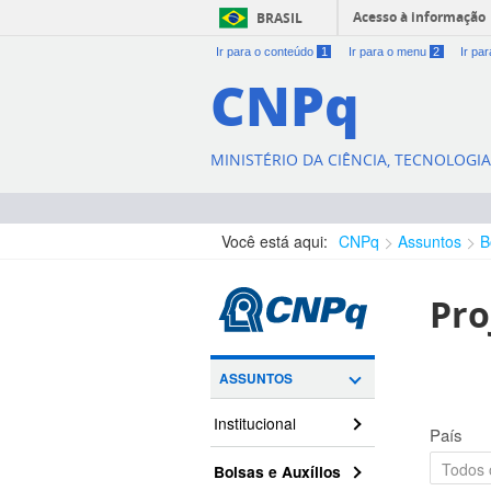
Acesso à informação
BRASIL
Ir para o conteúdo
1
Ir para o menu
2
Ir pa
CNPq
MINISTÉRIO DA CIÊNCIA, TECNOLOGI
Você está aqui:
CNPq
Assuntos
B
Pro
ASSUNTOS
Institucional
País
Bolsas e Auxílios