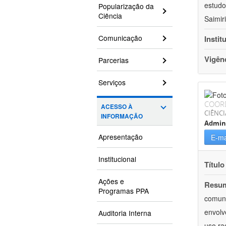
estudo
Popularização da
Ciência
Saimir
Comunicação
Instit
Vigên
Parcerias
Serviços
COOR
ACESSO À
CIÊNCI
INFORMAÇÃO
Admin
Apresentação
E-ma
Institucional
Título
Ações e
Resu
Programas PPA
comuni
envolv
Auditoria Interna
uso ra