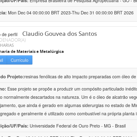
uição/UF/País:
Empresa Brasileira de Pesquisa Agropecuária - GO - Br
cia:
Mon Dec 04 00:00:00 BRT 2023-Thu Dec 31 00:00:00 BRT 2026
Claudio Gouvea dos Santos
DENADOR(A)
HARIAS
aria de Materiais e Metalúrgica
il
Currículo
 do Projeto:
resinas fenólicas de alto impacto preparadas com óleo de 
mo:
Esse projeto se propõe a produzir um compósito particulado inédit
o normalmente descartados na natureza. Um é o óleo de alcatrão veg
jamento, que ainda é gerado em algumas siderurgias no estado de Min
agregado e geralmente é utilizado como combustível na própria planta 
uição/UF/País:
Universidade Federal de Ouro Preto - MG - Brasil