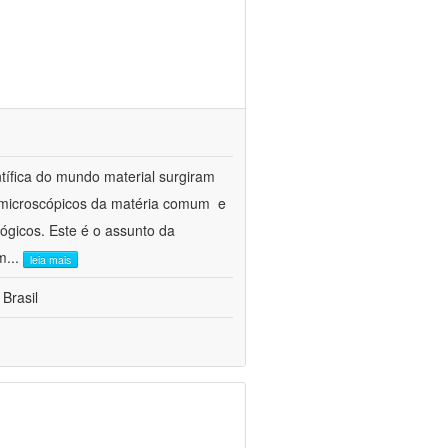
ífica do mundo material surgiram
 microscópicos da matéria comum  e
ógicos. Este é o assunto da
ôm
...
leia mais
 Brasil