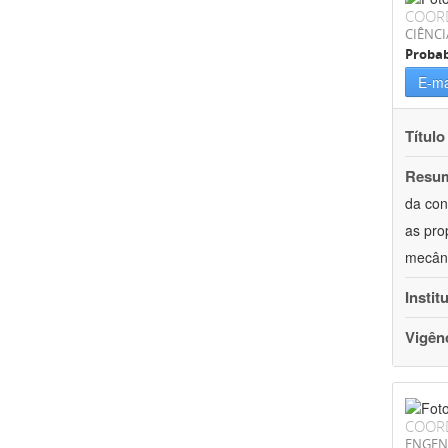
COOR
CIÊNCI
Probab
E-ma
Título
Resu
da con
as pro
mecâni
Instit
Vigên
COOR
ENGEN