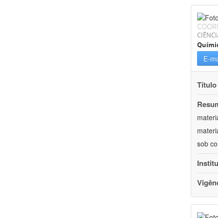
COOR
CIÊNCI
Quími
E-ma
Título
Resu
materi
materi
sob co
Instit
Vigên