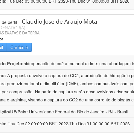
cia:
Tue Dec 05 00:00:00 BRT 2023-Thu Dec 31 00:00:00 BRT 2026
Claudio Jose de Araujo Mota
DENADOR(A)
AS EXATAS E DA TERRA
ca
il
Currículo
 do Projeto:
hidrogenação de co2 a metanol e dme: uma abordagem in
mo:
A proposta envolve a captura de CO2, a produção de hidrogênio po
ra produzir metanol e dimetil éter (DME), ambos combustíveis com po
o por compressão. Na parte de captura serão desenvolvidos adsorvent
ana e arginina, visando a captura do CO2 de uma corrente de biogás 
uição/UF/País:
Universidade Federal do Rio de Janeiro - RJ - Brasil
cia:
Thu Dec 22 00:00:00 BRT 2022-Thu Dec 31 00:00:00 BRT 2026