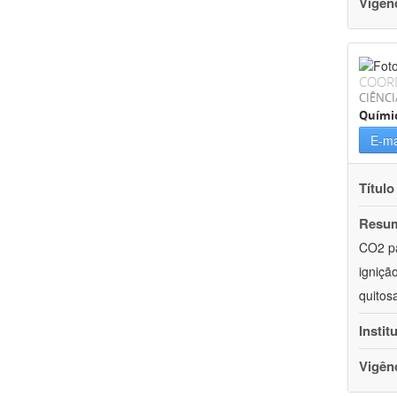
Vigên
COOR
CIÊNCI
Quími
E-ma
Título
Resu
CO2 pa
igniçã
quitos
Instit
Vigên