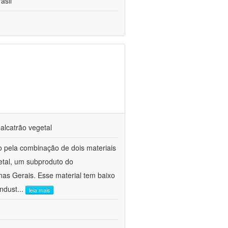
asil
alcatrão vegetal
o pela combinação de dois materiais
etal, um subproduto do
as Gerais. Esse material tem baixo
indust
...
leia mais