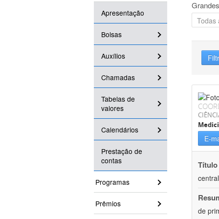
Grandes
Apresentação
Bolsas
Auxílios
Filt
Chamadas
Tabelas de
COOR
valores
CIÊNCI
Medici
Calendários
E-ma
Prestação de
contas
Título
centra
Programas
Resu
Prêmios
de pri