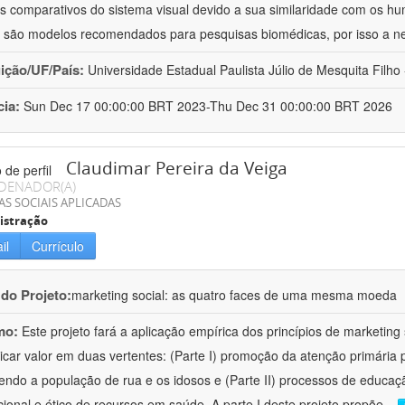
s comparativos do sistema visual devido a sua similaridade com os h
i são modelos recomendados para pesquisas biomédicas, por isso a n
uição/UF/País:
Universidade Estadual Paulista Júlio de Mesquita Filho -
cia:
Sun Dec 17 00:00:00 BRT 2023-Thu Dec 31 00:00:00 BRT 2026
Claudimar Pereira da Veiga
DENADOR(A)
AS SOCIAIS APLICADAS
istração
il
Currículo
 do Projeto:
marketing social: as quatro faces de uma mesma moeda
mo:
Este projeto fará a aplicação empírica dos princípios de marketing 
car valor em duas vertentes: (Parte I) promoção da atenção primária p
endo a população de rua e os idosos e (Parte II) processos de educa
cional e ético de recursos em saúde. A parte I deste projeto propõe
...