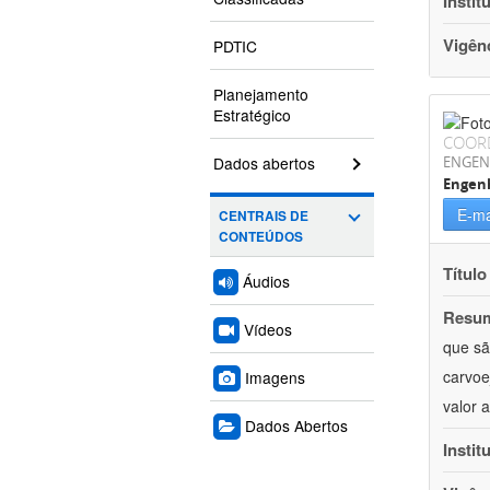
Instit
Vigên
PDTIC
Planejamento
Estratégico
COOR
Dados abertos
ENGEN
Engenh
E-ma
CENTRAIS DE
CONTEÚDOS
Título
Áudios
Resu
Vídeos
que sã
carvoe
Imagens
valor 
Dados Abertos
Instit