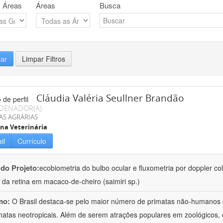
 Áreas
Áreas
Busca
rar
Limpar Filtros
Cláudia Valéria Seullner Brandão
DENADOR(A)
AS AGRÁRIAS
na Veterinária
il
Currículo
 do Projeto:
ecobiometria do bulbo ocular e fluxometria por doppler col
l da retina em macaco-de-cheiro (saimiri sp.)
mo:
O Brasil destaca-se pelo maior número de primatas não-humanos 
matas neotropicais. Além de serem atrações populares em zoológicos