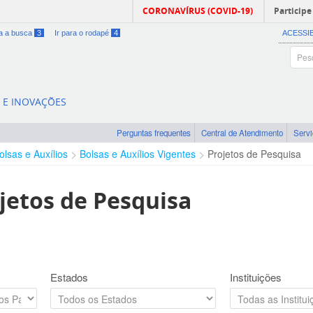
CORONAVÍRUS (COVID-19)
Participe
ra a busca
3
Ir para o rodapé
4
ACESSI
A E INOVAÇÕES
Perguntas frequentes
Central de Atendimento
Serv
olsas e Auxílios
Bolsas e Auxílios Vigentes
Projetos de Pesquisa
jetos de Pesquisa
Estados
Instituições