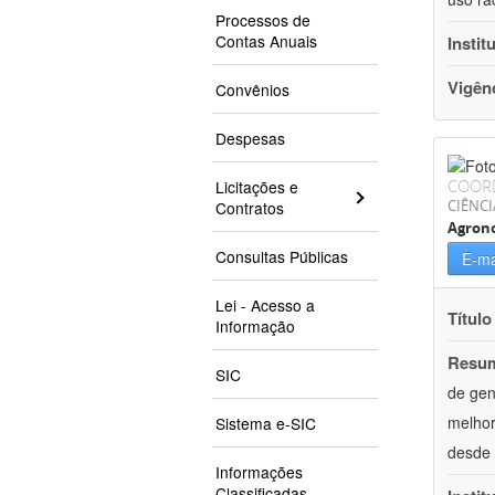
Processos de
Contas Anuais
Instit
Vigên
Convênios
Despesas
COOR
Licitações e
CIÊNCI
Contratos
Agron
Consultas Públicas
E-ma
Lei - Acesso a
Título
Informação
Resu
SIC
de gen
melhor
Sistema e-SIC
desde 
Informações
Classificadas