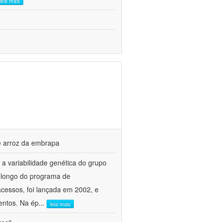
leia mais
de arroz da embrapa
 a variabilidade genética do grupo
o longo do programa de
cessos, foi lançada em 2002, e
entos. Na ép
...
leia mais