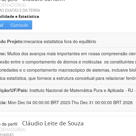
DENADOR(A)
AS EXATAS E DA TERRA
ilidade e Estatística
il
Currículo
 do Projeto:
mecanica estatistica fora do equilibrio
mo:
Muitos dos avanços mais importantes em nossa compreensão cient
exão entre o comportamento de átomos e moléculas  os constituintes
priedades e o comportamento macroscópico de sistemas, inclusive biol
ca estatística, que fornece a estrutura conceitual para relacionar fen
uição/UF/País:
Instituto Nacional de Matemática Pura e Aplicada - RJ -
cia:
Mon Dec 04 00:00:00 BRT 2023-Thu Dec 31 00:00:00 BRT 2026
Cláudio Leite de Souza
DENADOR(A)
HARIAS