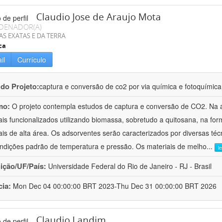
Claudio Jose de Araujo Mota
DENADOR(A)
AS EXATAS E DA TERRA
ca
il
Currículo
 do Projeto:
captura e conversão de co2 por via química e fotoquímica
mo:
O projeto contempla estudos de captura e conversão de CO2. Na 
ais funcionalizados utilizando biomassa, sobretudo a quitosana, na f
ais de alta área. Os adsorventes serão caracterizados por diversas té
ndições padrão de temperatura e pressão. Os materiais de melho
...
l
uição/UF/País:
Universidade Federal do Rio de Janeiro - RJ - Brasil
cia:
Mon Dec 04 00:00:00 BRT 2023-Thu Dec 31 00:00:00 BRT 2026
Claudio Landim