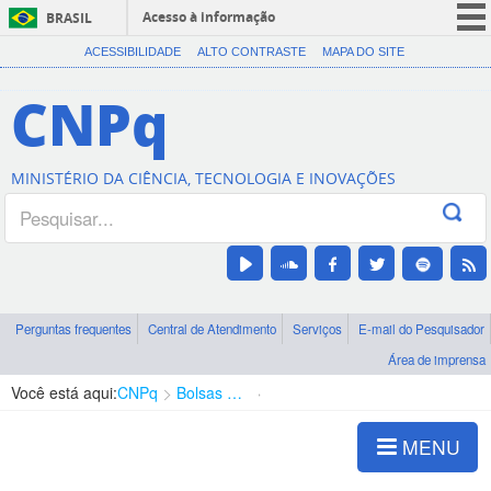
Acesso à informação
BRASIL
CORONAVÍRUS (COVID-19)
ACESSIBILIDADE
ALTO CONTRASTE
MAPA DO SITE
Participe
CNPq
Serviços
Legislação
MINISTÉRIO DA CIÊNCIA, TECNOLOGIA E INOVAÇÕES
Canais
Perguntas frequentes
Central de Atendimento
Serviços
E-mail do Pesquisador
Área de imprensa
Você está aqui:
CNPq
Bolsas e Auxílios Vigentes
Projetos de Pesquisa
MENU