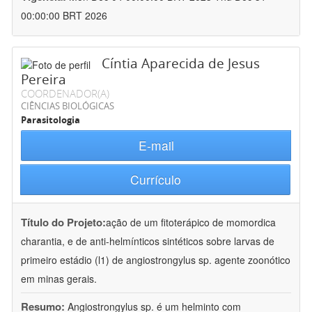
00:00:00 BRT 2026
Cíntia Aparecida de Jesus
Pereira
COORDENADOR(A)
CIÊNCIAS BIOLÓGICAS
Parasitologia
E-mail
Currículo
Título do Projeto:
ação de um fitoterápico de momordica
charantia, e de anti-helmínticos sintéticos sobre larvas de
primeiro estádio (l1) de angiostrongylus sp. agente zoonótico
em minas gerais.
Resumo:
Angiostrongylus sp. é um helminto com