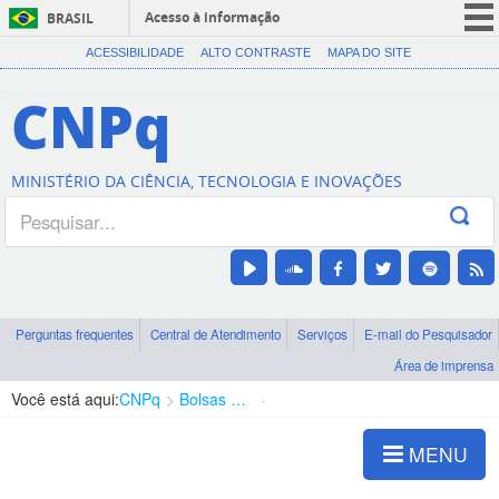
Acesso à informação
BRASIL
CORONAVÍRUS (COVID-19)
ACESSIBILIDADE
ALTO CONTRASTE
MAPA DO SITE
Participe
CNPq
Serviços
Legislação
MINISTÉRIO DA CIÊNCIA, TECNOLOGIA E INOVAÇÕES
Canais
Perguntas frequentes
Central de Atendimento
Serviços
E-mail do Pesquisador
Área de imprensa
Você está aqui:
CNPq
Bolsas e Auxílios Vigentes
Projetos de Pesquisa
MENU