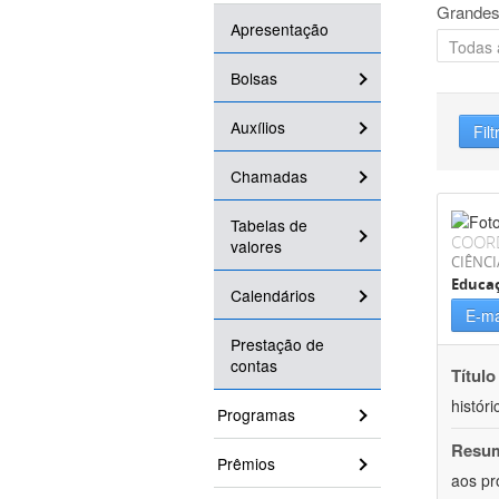
Grandes
Apresentação
Bolsas
Auxílios
Filt
Chamadas
Tabelas de
COOR
valores
CIÊNC
Educa
Calendários
E-ma
Prestação de
contas
Título
históri
Programas
Resu
Prêmios
aos pr