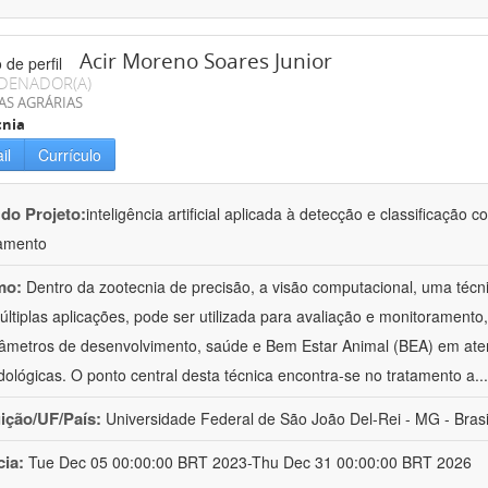
Acir Moreno Soares Junior
DENADOR(A)
AS AGRÁRIAS
cnia
il
Currículo
 do Projeto:
inteligência artificial aplicada à detecção e classificaçã
amento
mo:
Dentro da zootecnia de precisão, a visão computacional, uma técni
ltiplas aplicações, pode ser utilizada para avaliação e monitoramento, 
âmetros de desenvolvimento, saúde e Bem Estar Animal (BEA) em ate
ológicas. O ponto central desta técnica encontra-se no tratamento a
..
uição/UF/País:
Universidade Federal de São João Del-Rei - MG - Brasi
cia:
Tue Dec 05 00:00:00 BRT 2023-Thu Dec 31 00:00:00 BRT 2026