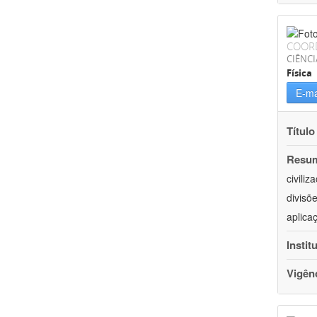
COOR
CIÊNCI
Física
E-ma
Título
Resu
civili
divisõ
aplica
Instit
Vigên