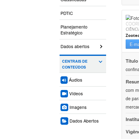
PDTIC
COOR
Planejamento
CIÊNCI
Estratégico
Zoote
E-ma
Dados abertos
Título
CENTRAIS DE
CONTEÚDOS
confin
Áudios
Resu
com mú
Vídeos
de par
mercad
Imagens
Instit
Dados Abertos
Vigên