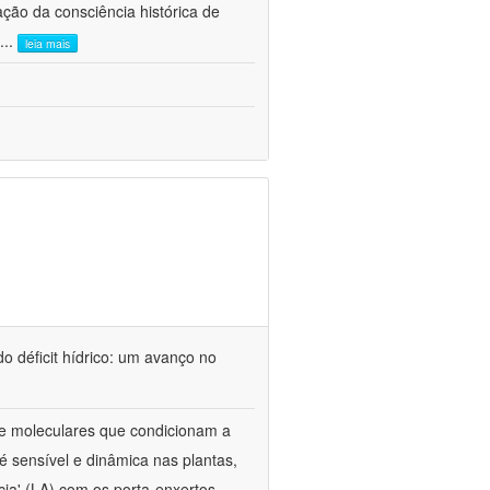
ão da consciência histórica de
...
leia mais
o déficit hídrico: um avanço no
s e moleculares que condicionam a
é sensível e dinâmica nas plantas,
cia' (LA) com os porta-enxertos