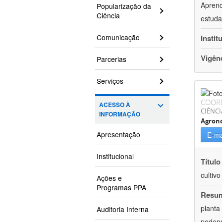
Aprend
Popularização da
Ciência
estuda
Comunicação
Instit
Vigên
Parcerias
Serviços
COOR
ACESSO À
CIÊNCI
INFORMAÇÃO
Agron
Apresentação
E-ma
Institucional
Título
cultiv
Ações e
Programas PPA
Resu
planta
Auditoria Interna
podend