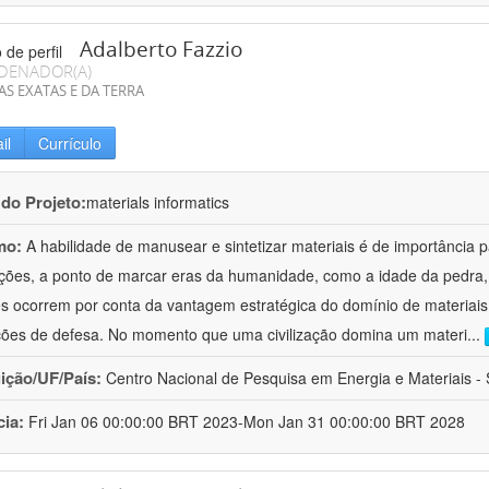
Adalberto Fazzio
DENADOR(A)
AS EXATAS E DA TERRA
il
Currículo
 do Projeto:
materials informatics
mo:
A habilidade de manusear e sintetizar materiais é de importância 
zações, a ponto de marcar eras da humanidade, como a idade da pedra, 
es ocorrem por conta da vantagem estratégica do domínio de materiais,
ções de defesa. No momento que uma civilização domina um materi
...
uição/UF/País:
Centro Nacional de Pesquisa em Energia e Materiais - S
cia:
Fri Jan 06 00:00:00 BRT 2023-Mon Jan 31 00:00:00 BRT 2028