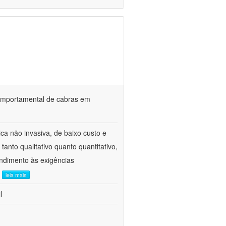
o comportamental de cabras em
ca não invasiva, de baixo custo e
tanto qualitativo quanto quantitativo,
ndimento às exigências
.
leia mais
l