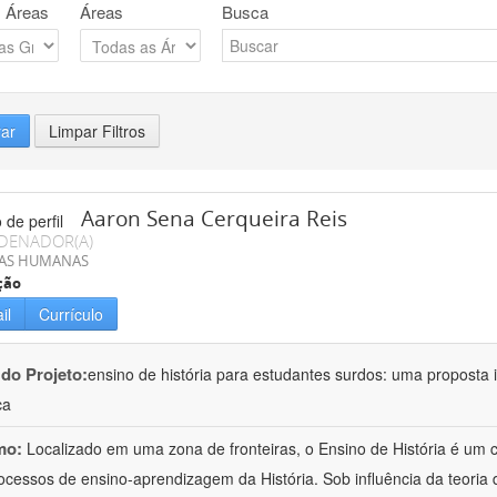
 Áreas
Áreas
Busca
rar
Limpar Filtros
Aaron Sena Cerqueira Reis
DENADOR(A)
IAS HUMANAS
ção
il
Currículo
 do Projeto:
ensino de história para estudantes surdos: uma proposta i
ca
mo:
Localizado em uma zona de fronteiras, o Ensino de História é um
ocessos de ensino-aprendizagem da História. Sob influência da teoria d