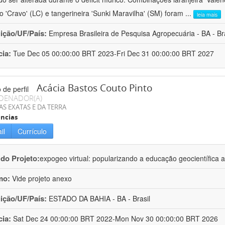
ro 'Cravo' (LC) e tangerineira 'Sunki Maravilha' (SM) foram
...
leia mais
uição/UF/País:
Empresa Brasileira de Pesquisa Agropecuária - BA - Bra
cia:
Tue Dec 05 00:00:00 BRT 2023-Fri Dec 31 00:00:00 BRT 2027
Acácia Bastos Couto Pinto
DENADOR(A)
AS EXATAS E DA TERRA
ncias
il
Currículo
 do Projeto:
expogeo virtual: popularizando a educação geocientífica a
mo:
Vide projeto anexo
uição/UF/País:
ESTADO DA BAHIA - BA - Brasil
cia:
Sat Dec 24 00:00:00 BRT 2022-Mon Nov 30 00:00:00 BRT 2026