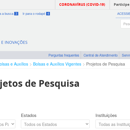
CORONAVÍRUS (COVID-19)
Participe
ra a busca
3
Ir para o rodapé
4
ACESSI
A E INOVAÇÕES
Perguntas frequentes
Central de Atendimento
Serv
olsas e Auxílios
Bolsas e Auxílios Vigentes
Projetos de Pesquisa
jetos de Pesquisa
Estados
Instituições