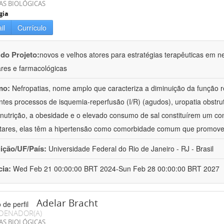
AS BIOLÓGICAS
gia
il
Currículo
 do Projeto:
novos e velhos atores para estratégias terapêuticas em nef
ares e farmacológicas
mo:
Nefropatias, nome amplo que caracteriza a diminuição da função r
ntes processos de isquemia-reperfusão (I/R) (agudos), uropatia obstrut
nutrição, a obesidade e o elevado consumo de sal constituírem um con
tares, elas têm a hipertensão como comorbidade comum que promov
uição/UF/País:
Universidade Federal do Rio de Janeiro - RJ - Brasil
cia:
Wed Feb 21 00:00:00 BRT 2024-Sun Feb 28 00:00:00 BRT 2027
Adelar Bracht
DENADOR(A)
AS BIOLÓGICAS