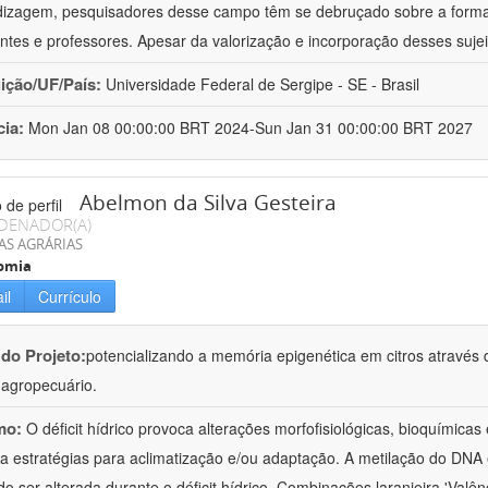
izagem, pesquisadores desse campo têm se debruçado sobre a formaç
ntes e professores. Apesar da valorização e incorporação desses sujei
uição/UF/País:
Universidade Federal de Sergipe - SE - Brasil
cia:
Mon Jan 08 00:00:00 BRT 2024-Sun Jan 31 00:00:00 BRT 2027
Abelmon da Silva Gesteira
DENADOR(A)
AS AGRÁRIAS
omia
il
Currículo
 do Projeto:
potencializando a memória epigenética em citros através d
o agropecuário.
mo:
O déficit hídrico provoca alterações morfofisiológicas, bioquímica
 a estratégias para aclimatização e/ou adaptação. A metilação do DNA 
o ser alterada durante o déficit hídrico. Combinações laranjeira 'Valên