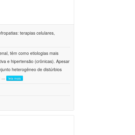
ropatias: terapias celulares,
enal, têm como etiologias mais
iva e hipertensão (crônicas). Apesar
junto heterogêneo de distúrbios
e
...
leia mais