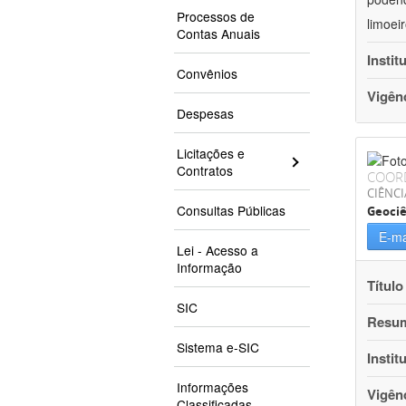
Processos de
limoei
Contas Anuais
Instit
Convênios
Vigên
Despesas
Licitações e
Contratos
COOR
CIÊNCI
Consultas Públicas
Geociê
E-ma
Lei - Acesso a
Informação
Título
SIC
Resu
Sistema e-SIC
Instit
Informações
Vigên
Classificadas