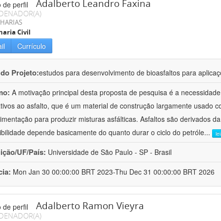
Adalberto Leandro Faxina
DENADOR(A)
HARIAS
aria Civil
il
Currículo
 do Projeto:
estudos para desenvolvimento de bioasfaltos para aplic
mo:
A motivação principal desta proposta de pesquisa é a necessidade
ativos ao asfalto, que é um material de construção largamente usado 
imentação para produzir misturas asfálticas. Asfaltos são derivados da
ibilidade depende basicamente do quanto durar o ciclo do petróle
...
le
uição/UF/País:
Universidade de São Paulo - SP - Brasil
cia:
Mon Jan 30 00:00:00 BRT 2023-Thu Dec 31 00:00:00 BRT 2026
Adalberto Ramon Vieyra
DENADOR(A)