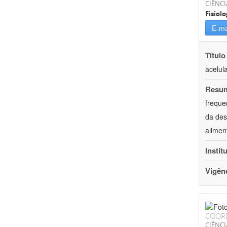
CIÊNCI
Fisiolo
E-ma
Título
acelul
Resu
freque
da des
alimen
Instit
Vigên
COOR
CIÊNCI