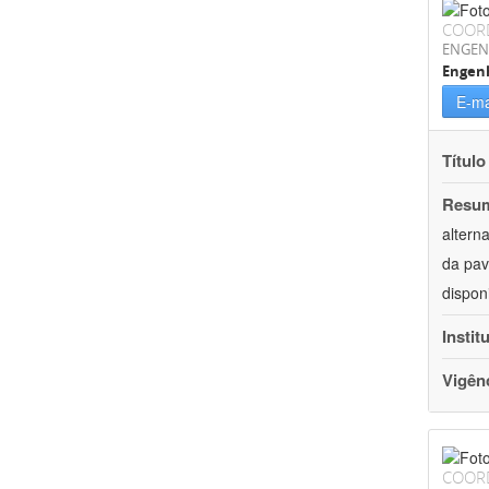
COOR
ENGEN
Engenh
E-ma
Título
Resu
altern
da pav
dispon
Instit
Vigên
COOR