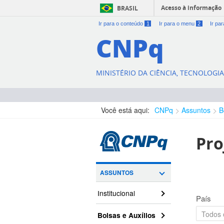
Acesso à informação
BRASIL
Ir para o conteúdo
1
Ir para o menu
2
Ir pa
CNPq
MINISTÉRIO DA CIÊNCIA, TECNOLOGI
Você está aqui:
CNPq
Assuntos
B
Pro
ASSUNTOS
Institucional
País
Bolsas e Auxílios