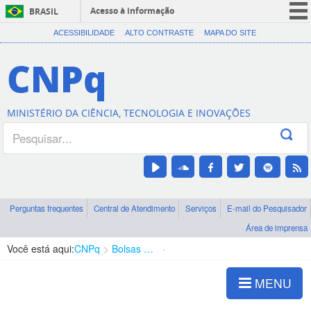
Acesso à informação
BRASIL
CORONAVÍRUS (COVID-19)
ACESSIBILIDADE
ALTO CONTRASTE
MAPA DO SITE
Participe
CNPq
Serviços
Legislação
MINISTÉRIO DA CIÊNCIA, TECNOLOGIA E INOVAÇÕES
Canais
Perguntas frequentes
Central de Atendimento
Serviços
E-mail do Pesquisador
Área de imprensa
Você está aqui:
CNPq
Bolsas e Auxílios Vigentes
Projetos de Pesquisa
MENU