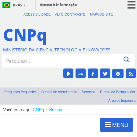
Acesso à informação
BRASIL
CORONAVÍRUS (COVID-19)
ACESSIBILIDADE
ALTO CONTRASTE
MAPA DO SITE
Participe
CNPq
Serviços
Legislação
MINISTÉRIO DA CIÊNCIA, TECNOLOGIA E INOVAÇÕES
Canais
Perguntas frequentes
Central de Atendimento
Serviços
E-mail do Pesquisador
Área de imprensa
Você está aqui:
CNPq
Bolsas e Auxílios Vigentes
Projetos de Pesquisa
MENU