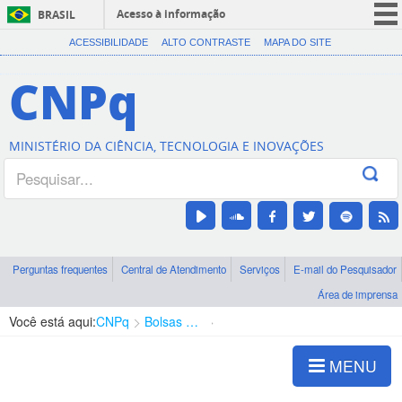
Acesso à informação
BRASIL
CORONAVÍRUS (COVID-19)
ACESSIBILIDADE
ALTO CONTRASTE
MAPA DO SITE
Participe
CNPq
Serviços
Legislação
MINISTÉRIO DA CIÊNCIA, TECNOLOGIA E INOVAÇÕES
Canais
Perguntas frequentes
Central de Atendimento
Serviços
E-mail do Pesquisador
Área de imprensa
Você está aqui:
CNPq
Bolsas e Auxílios Vigentes
Projetos de Pesquisa
MENU