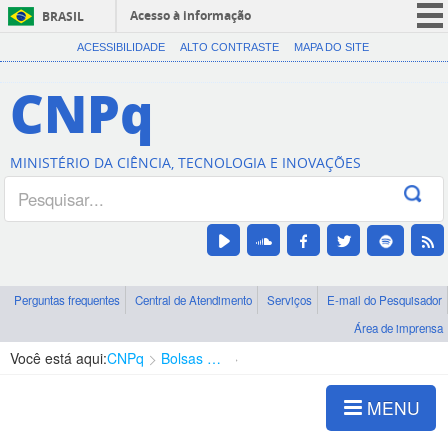
Acesso à informação
BRASIL
CORONAVÍRUS (COVID-19)
ACESSIBILIDADE
ALTO CONTRASTE
MAPA DO SITE
Participe
CNPq
Serviços
Legislação
MINISTÉRIO DA CIÊNCIA, TECNOLOGIA E INOVAÇÕES
Canais
Perguntas frequentes
Central de Atendimento
Serviços
E-mail do Pesquisador
Área de imprensa
Você está aqui:
CNPq
Bolsas e Auxílios Vigentes
Projetos de Pesquisa
MENU