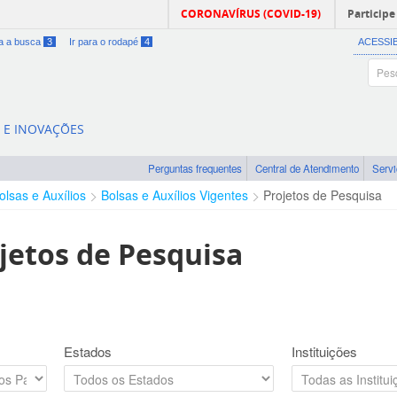
CORONAVÍRUS (COVID-19)
Participe
ra a busca
3
Ir para o rodapé
4
ACESSI
A E INOVAÇÕES
Perguntas frequentes
Central de Atendimento
Serv
olsas e Auxílios
Bolsas e Auxílios Vigentes
Projetos de Pesquisa
jetos de Pesquisa
Estados
Instituições