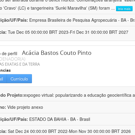
ro 'Cravo' (LC) e tangerineira 'Sunki Maravilha' (SM) foram
...
leia mais
uição/UF/País:
Empresa Brasileira de Pesquisa Agropecuária - BA - Bra
cia:
Tue Dec 05 00:00:00 BRT 2023-Fri Dec 31 00:00:00 BRT 2027
Acácia Bastos Couto Pinto
DENADOR(A)
AS EXATAS E DA TERRA
ncias
il
Currículo
 do Projeto:
expogeo virtual: popularizando a educação geocientífica a
mo:
Vide projeto anexo
uição/UF/País:
ESTADO DA BAHIA - BA - Brasil
cia:
Sat Dec 24 00:00:00 BRT 2022-Mon Nov 30 00:00:00 BRT 2026