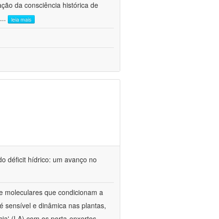
ão da consciência histórica de
...
leia mais
o déficit hídrico: um avanço no
s e moleculares que condicionam a
é sensível e dinâmica nas plantas,
cia' (LA) com os porta-enxertos