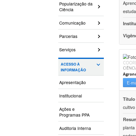
Aprend
Popularização da
Ciência
estuda
Comunicação
Instit
Vigên
Parcerias
Serviços
COOR
ACESSO À
CIÊNCI
INFORMAÇÃO
Agron
Apresentação
E-ma
Institucional
Título
cultiv
Ações e
Programas PPA
Resu
planta
Auditoria Interna
podend