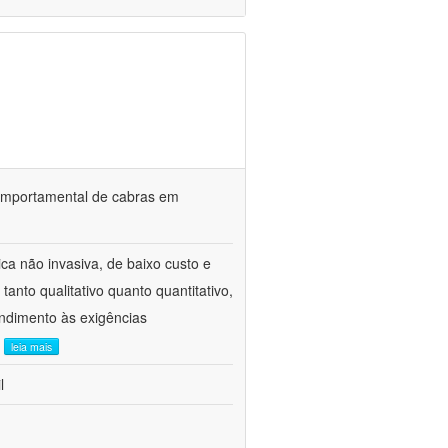
o comportamental de cabras em
ca não invasiva, de baixo custo e
tanto qualitativo quanto quantitativo,
ndimento às exigências
.
leia mais
l