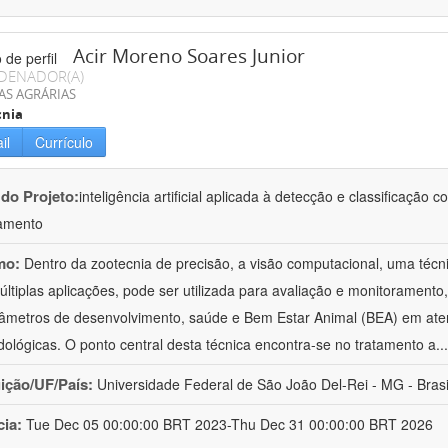
Acir Moreno Soares Junior
DENADOR(A)
AS AGRÁRIAS
cnia
il
Currículo
 do Projeto:
inteligência artificial aplicada à detecção e classificaçã
amento
mo:
Dentro da zootecnia de precisão, a visão computacional, uma técni
ltiplas aplicações, pode ser utilizada para avaliação e monitoramento, 
âmetros de desenvolvimento, saúde e Bem Estar Animal (BEA) em ate
ológicas. O ponto central desta técnica encontra-se no tratamento a
..
uição/UF/País:
Universidade Federal de São João Del-Rei - MG - Brasi
cia:
Tue Dec 05 00:00:00 BRT 2023-Thu Dec 31 00:00:00 BRT 2026