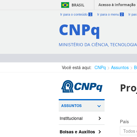
Acesso à informação
BRASIL
Ir para o conteúdo
1
Ir para o menu
2
Ir pa
CNPq
MINISTÉRIO DA CIÊNCIA, TECNOLOGI
Você está aqui:
CNPq
Assuntos
B
Pro
ASSUNTOS
Institucional
País
Bolsas e Auxílios