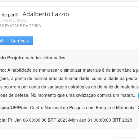
Adalberto Fazzio
DENADOR(A)
AS EXATAS E DA TERRA
il
Currículo
 do Projeto:
materials informatics
mo:
A habilidade de manusear e sintetizar materiais é de importância 
zações, a ponto de marcar eras da humanidade, como a idade da pedra, 
es ocorrem por conta da vantagem estratégica do domínio de materiais,
ções de defesa. No momento que uma civilização domina um materi
...
uição/UF/País:
Centro Nacional de Pesquisa em Energia e Materiais - S
cia:
Fri Jan 06 00:00:00 BRT 2023-Mon Jan 31 00:00:00 BRT 2028