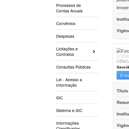
Processos de
limoei
Contas Anuais
Instit
Convênios
Vigên
Despesas
Licitações e
Contratos
COOR
CIÊNCI
Consultas Públicas
Geociê
E-ma
Lei - Acesso a
Informação
Título
SIC
Resu
Sistema e-SIC
Instit
Informações
Vigên
Classificadas