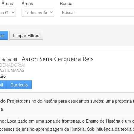
 Áreas
Áreas
Busca
rar
Limpar Filtros
Aaron Sena Cerqueira Reis
DENADOR(A)
IAS HUMANAS
ção
il
Currículo
 do Projeto:
ensino de história para estudantes surdos: uma proposta i
ca
mo:
Localizado em uma zona de fronteiras, o Ensino de História é um
ocessos de ensino-aprendizagem da História. Sob influência da teoria d