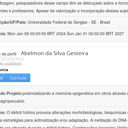
izagem, pesquisadores desse campo têm se debruçado sobre a formaç
ntes e professores. Apesar da valorização e incorporação desses sujei
uição/UF/País:
Universidade Federal de Sergipe - SE - Brasil
cia:
Mon Jan 08 00:00:00 BRT 2024-Sun Jan 31 00:00:00 BRT 2027
Abelmon da Silva Gesteira
DENADOR(A)
AS AGRÁRIAS
omia
il
Currículo
 do Projeto:
potencializando a memória epigenética em citros através d
o agropecuário.
mo:
O déficit hídrico provoca alterações morfofisiológicas, bioquímica
 a estratégias para aclimatização e/ou adaptação. A metilação do DNA 
o ser alterada durante o déficit hídrico. Combinações laranjeira 'Valên