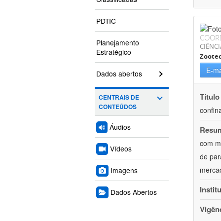
PDTIC
COOR
Planejamento
CIÊNCI
Estratégico
Zoote
E-ma
Dados abertos
Título
CENTRAIS DE
CONTEÚDOS
confin
Áudios
Resu
com mú
Vídeos
de par
mercad
Imagens
Instit
Dados Abertos
Vigên