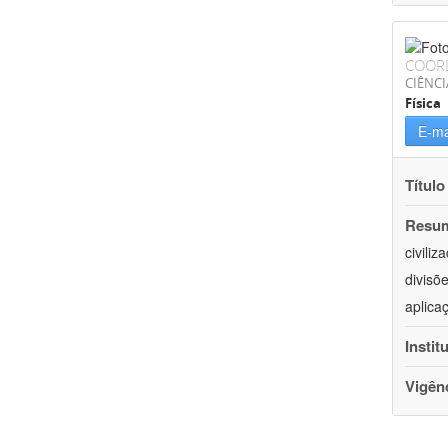
COOR
CIÊNCI
Física
E-ma
Título
Resu
civili
divisõ
aplica
Instit
Vigên