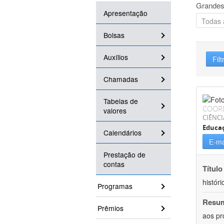
Grandes
Apresentação
Bolsas
Auxílios
Filt
Chamadas
Tabelas de
COOR
valores
CIÊNC
Educa
Calendários
E-ma
Prestação de
contas
Título
históri
Programas
Resu
Prêmios
aos pr