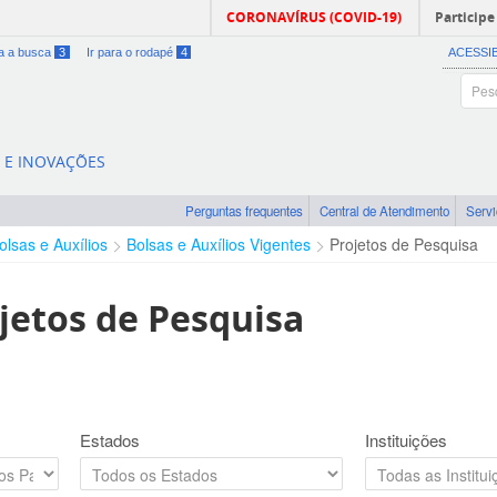
CORONAVÍRUS (COVID-19)
Participe
ra a busca
3
Ir para o rodapé
4
ACESSI
A E INOVAÇÕES
Perguntas frequentes
Central de Atendimento
Serv
olsas e Auxílios
Bolsas e Auxílios Vigentes
Projetos de Pesquisa
jetos de Pesquisa
Estados
Instituições