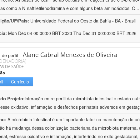
ias como a N-naftiletilenodiamina e com alguns beta-aminoácidos. O
..
uição/UF/País:
Universidade Federal do Oeste da Bahia - BA - Brasil
cia:
Mon Dec 04 00:00:00 BRT 2023-Thu Dec 31 00:00:00 BRT 2026
Alane Cabral Menezes de Oliveira
DENADOR(A)
AS DA SAÚDE
ção
il
Currículo
 do Projeto:
interação entre perfil da microbiota intestinal e estado n
resse oxidativo, inflamação e desfechos perinatais adversos em gest
mo:
A microbiota intestinal é um importante fator na manutenção do 
ão há mudança dessa colonização bacteriana da microbiota materna, q
ional, estresse oxidativo e inflamação, interferindo no êxito gestaciona