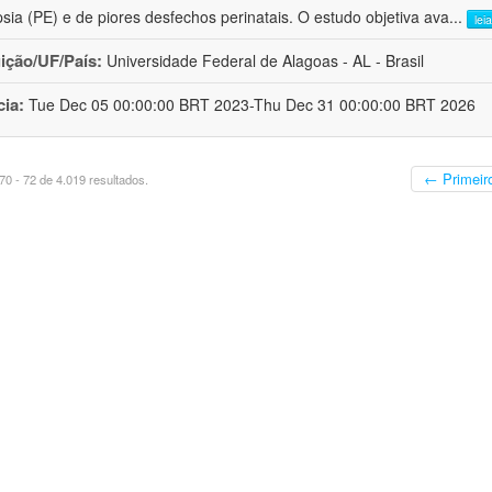
sia (PE) e de piores desfechos perinatais. O estudo objetiva ava
...
lei
uição/UF/País:
Universidade Federal de Alagoas - AL - Brasil
cia:
Tue Dec 05 00:00:00 BRT 2023-Thu Dec 31 00:00:00 BRT 2026
← Primeir
0 - 72 de 4.019 resultados.