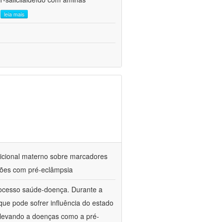
.
leia mais
utricional materno sobre marcadores
ações com pré-eclâmpsia
processo saúde-doença. Durante a
ue pode sofrer influência do estado
l, levando a doenças como a pré-