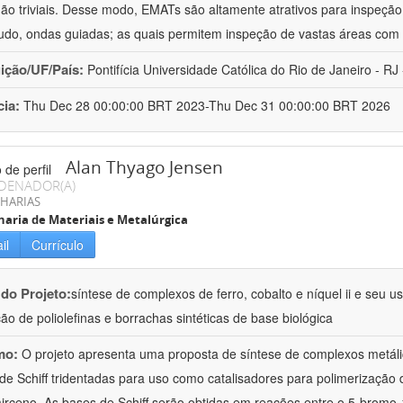
ão triviais. Desse modo, EMATs são altamente atrativos para inspeção n
udo, ondas guiadas; as quais permitem inspeção de vastas áreas com 
uição/UF/País:
Pontifícia Universidade Católica do Rio de Janeiro - RJ -
cia:
Thu Dec 28 00:00:00 BRT 2023-Thu Dec 31 00:00:00 BRT 2026
Alan Thyago Jensen
DENADOR(A)
HARIAS
aria de Materiais e Metalúrgica
il
Currículo
 do Projeto:
síntese de complexos de ferro, cobalto e níquel ii e seu 
ão de poliolefinas e borrachas sintéticas de base biológica
mo:
O projeto apresenta uma proposta de síntese de complexos metálico
de Schiff tridentadas para uso como catalisadores para polimerização
irceno. As bases de Schiff serão obtidas em reações entre o 5-bromo-