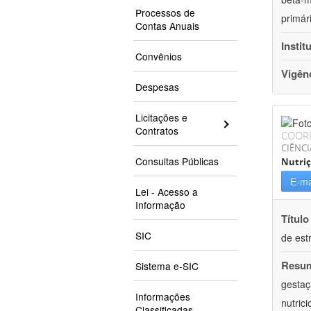
Processos de
primár
Contas Anuais
Instit
Convênios
Vigên
Despesas
Licitações e
Contratos
COOR
CIÊNCI
Consultas Públicas
Nutri
E-ma
Lei - Acesso a
Informação
Título
SIC
de est
Resu
Sistema e-SIC
gestaç
Informações
nutric
Classificadas