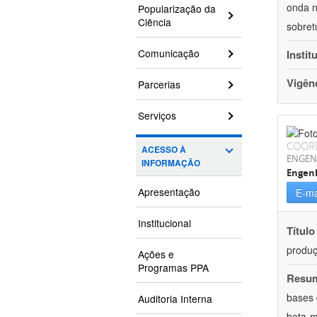
onda n
Popularização da
Ciência
sobret
Comunicação
Instit
Vigên
Parcerias
Serviços
COOR
ACESSO À
ENGEN
INFORMAÇÃO
Engenh
Apresentação
E-ma
Institucional
Título
produç
Ações e
Programas PPA
Resu
bases 
Auditoria Interna
beta-m