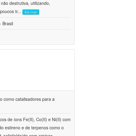
ão destrutiva, utilizando,
poucos tr
...
leia mais
 Brasil
uso como catalisadores para a
s de íons Fe(II), Co(II) e Ni(II) com
 do estireno e de terpenos como o
1-salicilaldeído com aminas