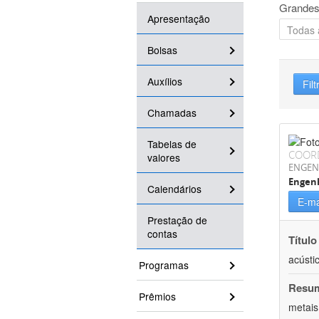
Grandes
Apresentação
Bolsas
Auxílios
Filt
Chamadas
Tabelas de
COOR
valores
ENGEN
Engenh
Calendários
E-ma
Prestação de
contas
Título
acústi
Programas
Resu
Prêmios
metais