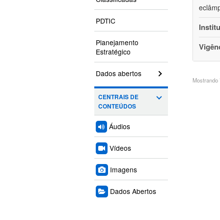
eclâmp
PDTIC
Instit
Planejamento
Vigên
Estratégico
Dados abertos
Mostrando 7
CENTRAIS DE
CONTEÚDOS
Áudios
Vídeos
Imagens
Dados Abertos