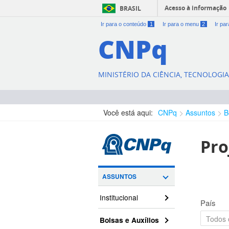
Acesso à informação
BRASIL
Ir para o conteúdo
1
Ir para o menu
2
Ir pa
CNPq
MINISTÉRIO DA CIÊNCIA, TECNOLOGI
Você está aqui:
CNPq
Assuntos
B
Pro
ASSUNTOS
Institucional
País
Bolsas e Auxílios