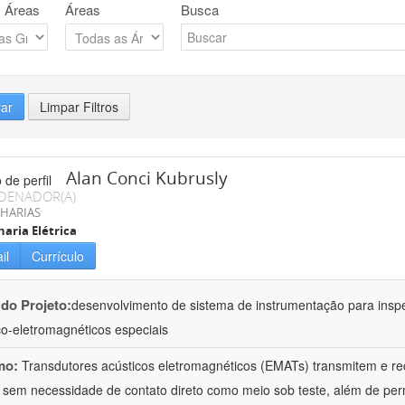
 Áreas
Áreas
Busca
rar
Limpar Filtros
Alan Conci Kubrusly
DENADOR(A)
HARIAS
aria Elétrica
il
Currículo
 do Projeto:
desenvolvimento de sistema de instrumentação para inspe
co-eletromagnéticos especiais
mo:
Transdutores acústicos eletromagnéticos (EMATs) transmitem e r
 sem necessidade de contato direto como meio sob teste, além de perm