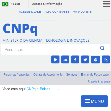
Acesso à informação
BRASIL
CORONAVÍRUS (COVID-19)
ACESSIBILIDADE
ALTO CONTRASTE
MAPA DO SITE
Participe
CNPq
Serviços
Legislação
MINISTÉRIO DA CIÊNCIA, TECNOLOGIA E INOVAÇÕES
Canais
Perguntas frequentes
Central de Atendimento
Serviços
E-mail do Pesquisador
Área de imprensa
Você está aqui:
CNPq
Bolsas e Auxílios Vigentes
Projetos de Pesquisa
MENU