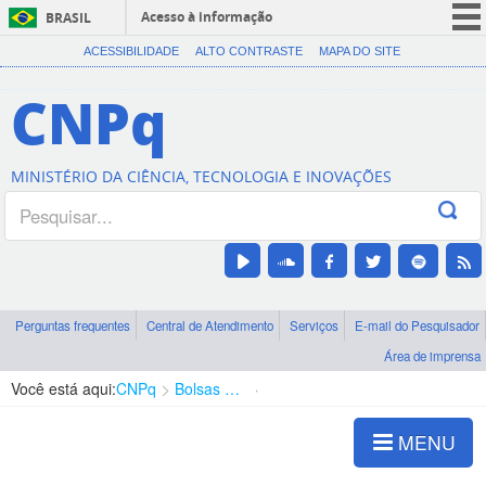
Acesso à informação
BRASIL
CORONAVÍRUS (COVID-19)
ACESSIBILIDADE
ALTO CONTRASTE
MAPA DO SITE
Participe
CNPq
Serviços
Legislação
MINISTÉRIO DA CIÊNCIA, TECNOLOGIA E INOVAÇÕES
Canais
Perguntas frequentes
Central de Atendimento
Serviços
E-mail do Pesquisador
Área de imprensa
Você está aqui:
CNPq
Bolsas e Auxílios Vigentes
Projetos de Pesquisa
MENU