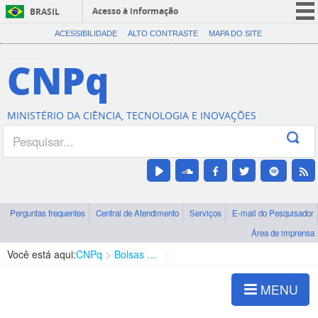
Acesso à informação
BRASIL
CORONAVÍRUS (COVID-19)
ACESSIBILIDADE
ALTO CONTRASTE
MAPA DO SITE
Participe
CNPq
Serviços
Legislação
MINISTÉRIO DA CIÊNCIA, TECNOLOGIA E INOVAÇÕES
Canais
Perguntas frequentes
Central de Atendimento
Serviços
E-mail do Pesquisador
Área de imprensa
Você está aqui:
CNPq
Bolsas e Auxílios Vigentes
Projetos de Pesquisa
MENU