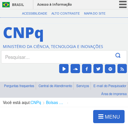
Acesso à informação
BRASIL
CORONAVÍRUS (COVID-19)
ACESSIBILIDADE
ALTO CONTRASTE
MAPA DO SITE
Participe
CNPq
Serviços
Legislação
MINISTÉRIO DA CIÊNCIA, TECNOLOGIA E INOVAÇÕES
Canais
Perguntas frequentes
Central de Atendimento
Serviços
E-mail do Pesquisador
Área de imprensa
Você está aqui:
CNPq
Bolsas e Auxílios Vigentes
Projetos de Pesquisa
MENU