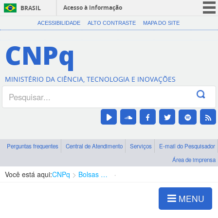
Acesso à informação
BRASIL
CORONAVÍRUS (COVID-19)
ACESSIBILIDADE
ALTO CONTRASTE
MAPA DO SITE
Participe
CNPq
Serviços
Legislação
MINISTÉRIO DA CIÊNCIA, TECNOLOGIA E INOVAÇÕES
Canais
Perguntas frequentes
Central de Atendimento
Serviços
E-mail do Pesquisador
Área de imprensa
Você está aqui:
CNPq
Bolsas e Auxílios Vigentes
Projetos de Pesquisa
MENU