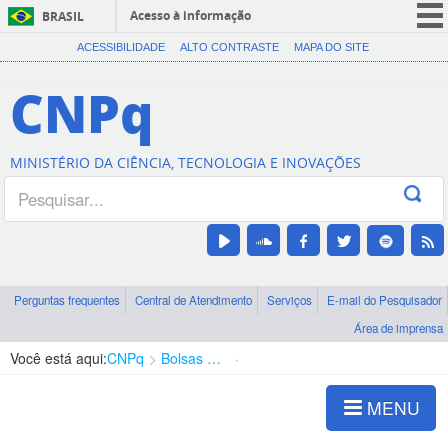
Acesso à informação
BRASIL
CORONAVÍRUS (COVID-19)
ACESSIBILIDADE
ALTO CONTRASTE
MAPA DO SITE
Participe
CNPq
Serviços
Legislação
MINISTÉRIO DA CIÊNCIA, TECNOLOGIA E INOVAÇÕES
Canais
Perguntas frequentes
Central de Atendimento
Serviços
E-mail do Pesquisador
Área de imprensa
Você está aqui:
CNPq
Bolsas e Auxílios Vigentes
Projetos de Pesquisa
MENU