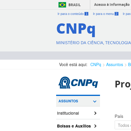
Acesso à informação
BRASIL
Ir para o conteúdo
1
Ir para o menu
2
Ir pa
CNPq
MINISTÉRIO DA CIÊNCIA, TECNOLOGI
Você está aqui:
CNPq
Assuntos
B
Pro
ASSUNTOS
Institucional
País
Bolsas e Auxílios