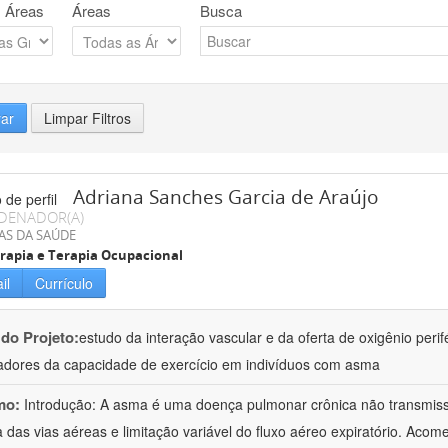
 Áreas
Áreas
Busca
rar
Limpar Filtros
Adriana Sanches Garcia de Araújo
DENADOR(A)
AS DA SAÚDE
erapia e Terapia Ocupacional
il
Currículo
 do Projeto:
estudo da interação vascular e da oferta de oxigênio perif
dores da capacidade de exercício em indivíduos com asma
mo:
Introdução: A asma é uma doença pulmonar crônica não transmissí
a das vias aéreas e limitação variável do fluxo aéreo expiratório. Ac