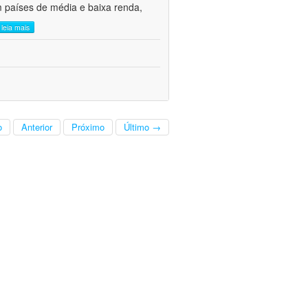
m países de média e baixa renda,
leia mais
o
Anterior
Próximo
Último →