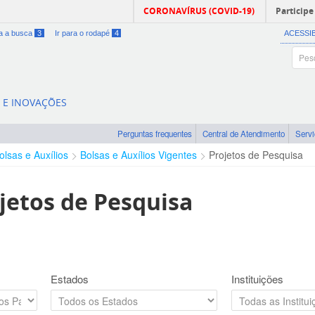
CORONAVÍRUS (COVID-19)
Participe
ra a busca
3
Ir para o rodapé
4
ACESSI
A E INOVAÇÕES
Perguntas frequentes
Central de Atendimento
Serv
olsas e Auxílios
Bolsas e Auxílios Vigentes
Projetos de Pesquisa
jetos de Pesquisa
Estados
Instituições