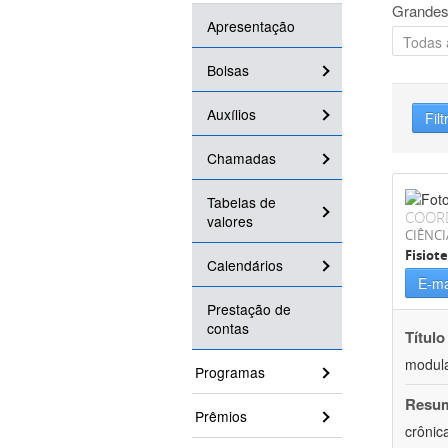
Grandes
Apresentação
Bolsas
Auxílios
Filt
Chamadas
Tabelas de
COOR
valores
CIÊNCI
Fisiot
Calendários
E-ma
Prestação de
contas
Título
modula
Programas
Resu
Prêmios
crônic