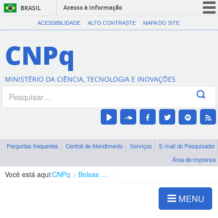
Acesso à informação
BRASIL
CORONAVÍRUS (COVID-19)
ACESSIBILIDADE
ALTO CONTRASTE
MAPA DO SITE
Participe
CNPq
Serviços
Legislação
MINISTÉRIO DA CIÊNCIA, TECNOLOGIA E INOVAÇÕES
Canais
Perguntas frequentes
Central de Atendimento
Serviços
E-mail do Pesquisador
Área de imprensa
Você está aqui:
CNPq
Bolsas e Auxílios Vigentes
Projetos de Pesquisa
MENU