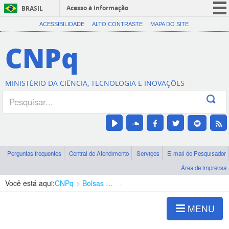
Acesso à informação
BRASIL
CORONAVÍRUS (COVID-19)
ACESSIBILIDADE
ALTO CONTRASTE
MAPA DO SITE
Participe
CNPq
Serviços
Legislação
MINISTÉRIO DA CIÊNCIA, TECNOLOGIA E INOVAÇÕES
Canais
Perguntas frequentes
Central de Atendimento
Serviços
E-mail do Pesquisador
Área de imprensa
Você está aqui:
CNPq
Bolsas e Auxílios Vigentes
Projetos de Pesquisa
MENU