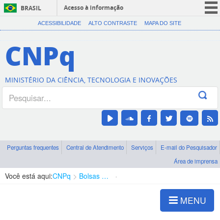
Acesso à informação
BRASIL
CORONAVÍRUS (COVID-19)
ACESSIBILIDADE
ALTO CONTRASTE
MAPA DO SITE
Participe
CNPq
Serviços
Legislação
MINISTÉRIO DA CIÊNCIA, TECNOLOGIA E INOVAÇÕES
Canais
Perguntas frequentes
Central de Atendimento
Serviços
E-mail do Pesquisador
Área de imprensa
Você está aqui:
CNPq
Bolsas e Auxílios Vigentes
Projetos de Pesquisa
MENU