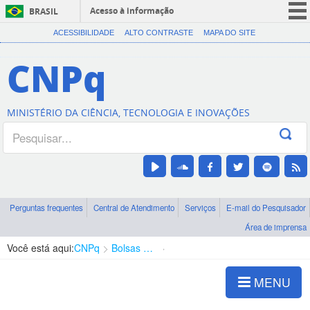
Acesso à informação
BRASIL
CORONAVÍRUS (COVID-19)
ACESSIBILIDADE
ALTO CONTRASTE
MAPA DO SITE
Participe
CNPq
Serviços
Legislação
MINISTÉRIO DA CIÊNCIA, TECNOLOGIA E INOVAÇÕES
Canais
Perguntas frequentes
Central de Atendimento
Serviços
E-mail do Pesquisador
Área de imprensa
Você está aqui:
CNPq
Bolsas e Auxílios Vigentes
Projetos de Pesquisa
MENU