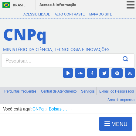
Acesso à informação
BRASIL
CORONAVÍRUS (COVID-19)
ACESSIBILIDADE
ALTO CONTRASTE
MAPA DO SITE
Participe
CNPq
Serviços
Legislação
MINISTÉRIO DA CIÊNCIA, TECNOLOGIA E INOVAÇÕES
Canais
Perguntas frequentes
Central de Atendimento
Serviços
E-mail do Pesquisador
Área de imprensa
Você está aqui:
CNPq
Bolsas e Auxílios Vigentes
Projetos de Pesquisa
MENU