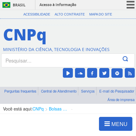
Acesso à informação
BRASIL
CORONAVÍRUS (COVID-19)
ACESSIBILIDADE
ALTO CONTRASTE
MAPA DO SITE
Participe
CNPq
Serviços
Legislação
MINISTÉRIO DA CIÊNCIA, TECNOLOGIA E INOVAÇÕES
Canais
Perguntas frequentes
Central de Atendimento
Serviços
E-mail do Pesquisador
Área de imprensa
Você está aqui:
CNPq
Bolsas e Auxílios Vigentes
Projetos de Pesquisa
MENU