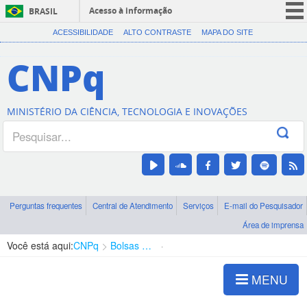
Acesso à informação
BRASIL
CORONAVÍRUS (COVID-19)
ACESSIBILIDADE
ALTO CONTRASTE
MAPA DO SITE
Participe
CNPq
Serviços
Legislação
MINISTÉRIO DA CIÊNCIA, TECNOLOGIA E INOVAÇÕES
Canais
Perguntas frequentes
Central de Atendimento
Serviços
E-mail do Pesquisador
Área de imprensa
Você está aqui:
CNPq
Bolsas e Auxílios Vigentes
Projetos de Pesquisa
MENU