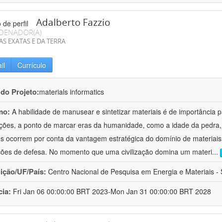
Adalberto Fazzio
DENADOR(A)
AS EXATAS E DA TERRA
il
Currículo
 do Projeto:
materials informatics
mo:
A habilidade de manusear e sintetizar materiais é de importância 
zações, a ponto de marcar eras da humanidade, como a idade da pedra, 
es ocorrem por conta da vantagem estratégica do domínio de materiais,
ções de defesa. No momento que uma civilização domina um materi
...
uição/UF/País:
Centro Nacional de Pesquisa em Energia e Materiais - S
cia:
Fri Jan 06 00:00:00 BRT 2023-Mon Jan 31 00:00:00 BRT 2028