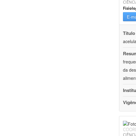
CIÊNCI
Fisiolo
E-ma
Título
acelul
Resu
freque
da des
alimen
Instit
Vigên
COOR
CIÊNCI