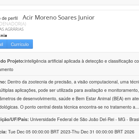
Acir Moreno Soares Junior
DENADOR(A)
AS AGRÁRIAS
cnia
il
Currículo
 do Projeto:
inteligência artificial aplicada à detecção e classificaçã
amento
mo:
Dentro da zootecnia de precisão, a visão computacional, uma técni
ltiplas aplicações, pode ser utilizada para avaliação e monitoramento, 
âmetros de desenvolvimento, saúde e Bem Estar Animal (BEA) em ate
ológicas. O ponto central desta técnica encontra-se no tratamento a
..
uição/UF/País:
Universidade Federal de São João Del-Rei - MG - Brasi
cia:
Tue Dec 05 00:00:00 BRT 2023-Thu Dec 31 00:00:00 BRT 2026