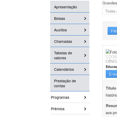
Grandes
Apresentação
Bolsas
Auxílios
Filt
Chamadas
Tabelas de
COOR
valores
CIÊNC
Educa
Calendários
E-ma
Prestação de
contas
Título
históri
Programas
Resu
Prêmios
aos pr