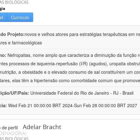
AS BIOLÓGICAS
gia
il
Currículo
 do Projeto:
novos e velhos atores para estratégias terapêuticas em nef
ares e farmacológicas
mo:
Nefropatias, nome amplo que caracteriza a diminuição da função r
ntes processos de isquemia-reperfusão (I/R) (agudos), uropatia obstrut
nutrição, a obesidade e o elevado consumo de sal constituírem um con
tares, elas têm a hipertensão como comorbidade comum que promov
uição/UF/País:
Universidade Federal do Rio de Janeiro - RJ - Brasil
cia:
Wed Feb 21 00:00:00 BRT 2024-Sun Feb 28 00:00:00 BRT 2027
Adelar Bracht
DENADOR(A)
AS BIOLÓGICAS