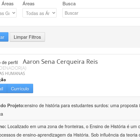
 Áreas
Áreas
Busca
rar
Limpar Filtros
Aaron Sena Cerqueira Reis
DENADOR(A)
IAS HUMANAS
ção
il
Currículo
 do Projeto:
ensino de história para estudantes surdos: uma proposta i
ca
mo:
Localizado em uma zona de fronteiras, o Ensino de História é um
ocessos de ensino-aprendizagem da História. Sob influência da teoria d