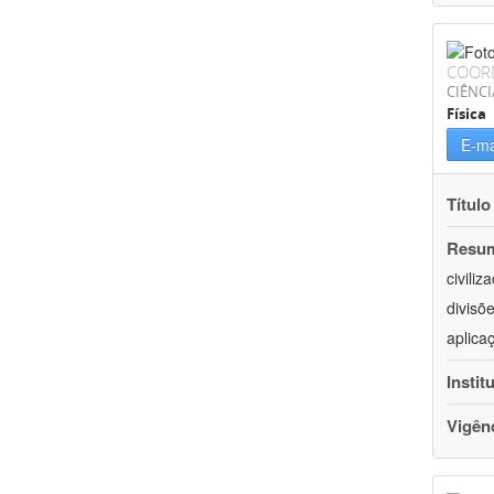
COOR
CIÊNCI
Física
E-ma
Título
Resu
civili
divisõ
aplica
Instit
Vigên