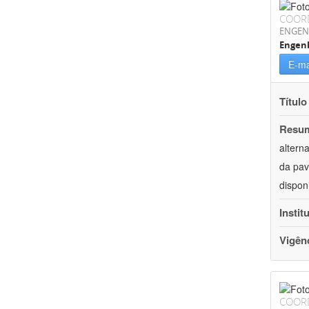
COOR
ENGEN
Engenh
E-ma
Título
Resu
altern
da pav
dispon
Instit
Vigên
COOR