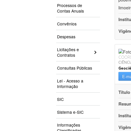
Processos de
limoei
Contas Anuais
Instit
Convênios
Vigên
Despesas
Licitações e
Contratos
COOR
CIÊNCI
Consultas Públicas
Geociê
E-ma
Lei - Acesso a
Informação
Título
SIC
Resu
Sistema e-SIC
Instit
Informações
Vigên
Classificadas