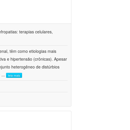
ropatias: terapias celulares,
enal, têm como etiologias mais
iva e hipertensão (crônicas). Apesar
junto heterogêneo de distúrbios
e
...
leia mais