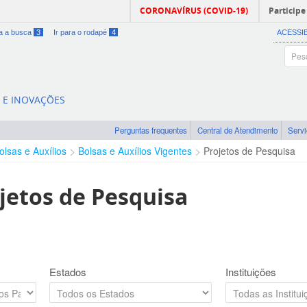
CORONAVÍRUS (COVID-19)
Participe
ra a busca
3
Ir para o rodapé
4
ACESSI
A E INOVAÇÕES
Perguntas frequentes
Central de Atendimento
Serv
olsas e Auxílios
Bolsas e Auxílios Vigentes
Projetos de Pesquisa
jetos de Pesquisa
Estados
Instituições