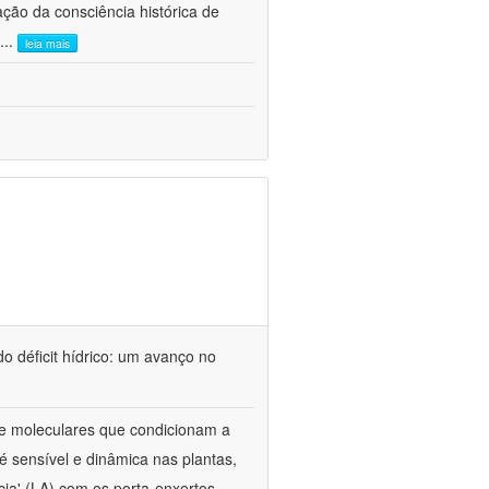
ão da consciência histórica de
...
leia mais
o déficit hídrico: um avanço no
s e moleculares que condicionam a
é sensível e dinâmica nas plantas,
cia' (LA) com os porta-enxertos