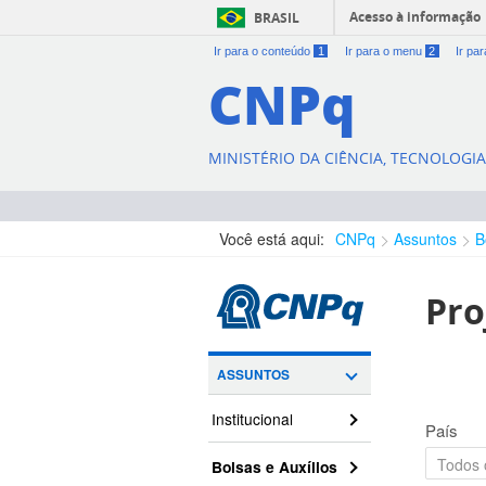
Acesso à informação
BRASIL
Ir para o conteúdo
1
Ir para o menu
2
Ir pa
CNPq
MINISTÉRIO DA CIÊNCIA, TECNOLOGI
Você está aqui:
CNPq
Assuntos
B
Pro
ASSUNTOS
Institucional
País
Bolsas e Auxílios