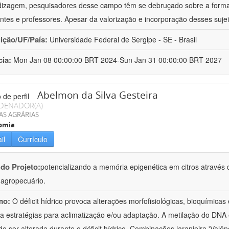
izagem, pesquisadores desse campo têm se debruçado sobre a formaç
ntes e professores. Apesar da valorização e incorporação desses sujei
uição/UF/País:
Universidade Federal de Sergipe - SE - Brasil
cia:
Mon Jan 08 00:00:00 BRT 2024-Sun Jan 31 00:00:00 BRT 2027
Abelmon da Silva Gesteira
DENADOR(A)
AS AGRÁRIAS
omia
il
Currículo
 do Projeto:
potencializando a memória epigenética em citros através d
o agropecuário.
mo:
O déficit hídrico provoca alterações morfofisiológicas, bioquímica
 a estratégias para aclimatização e/ou adaptação. A metilação do DNA 
o ser alterada durante o déficit hídrico. Combinações laranjeira 'Valên