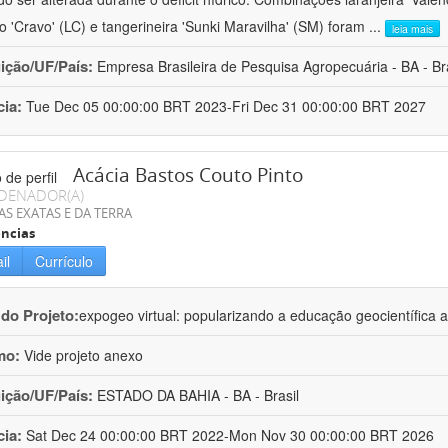
ro 'Cravo' (LC) e tangerineira 'Sunki Maravilha' (SM) foram
...
leia mais
uição/UF/País:
Empresa Brasileira de Pesquisa Agropecuária - BA - Bra
cia:
Tue Dec 05 00:00:00 BRT 2023-Fri Dec 31 00:00:00 BRT 2027
Acácia Bastos Couto Pinto
DENADOR(A)
AS EXATAS E DA TERRA
ncias
il
Currículo
 do Projeto:
expogeo virtual: popularizando a educação geocientífica a
mo:
Vide projeto anexo
uição/UF/País:
ESTADO DA BAHIA - BA - Brasil
cia:
Sat Dec 24 00:00:00 BRT 2022-Mon Nov 30 00:00:00 BRT 2026