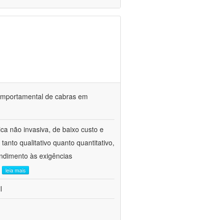
o comportamental de cabras em
ca não invasiva, de baixo custo e
tanto qualitativo quanto quantitativo,
ndimento às exigências
.
leia mais
l