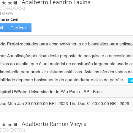
Adalberto Leandro Faxina
DENADOR(A)
HARIAS
aria Civil
il
Currículo
 do Projeto:
estudos para desenvolvimento de bioasfaltos para aplic
mo:
A motivação principal desta proposta de pesquisa é a necessidade
ativos ao asfalto, que é um material de construção largamente usado 
imentação para produzir misturas asfálticas. Asfaltos são derivados da
ibilidade depende basicamente do quanto durar o ciclo do petróle
...
le
uição/UF/País:
Universidade de São Paulo - SP - Brasil
cia:
Mon Jan 30 00:00:00 BRT 2023-Thu Dec 31 00:00:00 BRT 2026
Adalberto Ramon Vieyra
DENADOR(A)