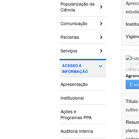
Aprend
Popularização da
Ciência
estuda
Comunicação
Instit
Vigên
Parcerias
Serviços
COOR
ACESSO À
CIÊNCI
INFORMAÇÃO
Agron
Apresentação
E-ma
Institucional
Título
cultiv
Ações e
Programas PPA
Resu
planta
Auditoria Interna
podend