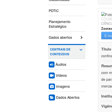
PDTIC
COOR
Planejamento
CIÊNCI
Estratégico
Zoote
E-ma
Dados abertos
Título
CENTRAIS DE
CONTEÚDOS
confin
Áudios
Resu
com mú
Vídeos
de par
mercad
Imagens
Instit
Dados Abertos
Vigên