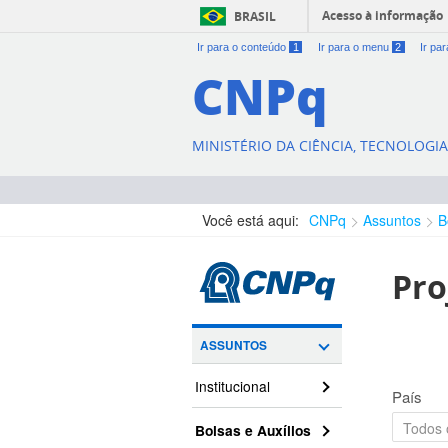
Acesso à informação
BRASIL
Ir para o conteúdo
1
Ir para o menu
2
Ir pa
CNPq
MINISTÉRIO DA CIÊNCIA, TECNOLOGI
Você está aqui:
CNPq
Assuntos
B
Pro
ASSUNTOS
Institucional
País
Bolsas e Auxílios