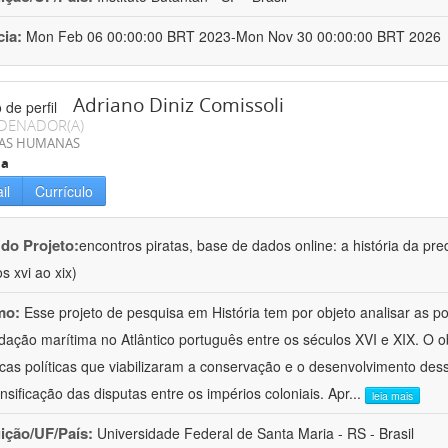
cia:
Mon Feb 06 00:00:00 BRT 2023-Mon Nov 30 00:00:00 BRT 2026
Adriano Diniz Comissoli
DENADOR(A)
IAS HUMANAS
ia
il
Currículo
 do Projeto:
encontros piratas, base de dados online: a história da pre
s xvi ao xix)
mo:
Esse projeto de pesquisa em História tem por objeto analisar as 
dação marítima no Atlântico português entre os séculos XVI e XIX. O ob
cas políticas que viabilizaram a conservação e o desenvolvimento dess
ensificação das disputas entre os impérios coloniais. Apr
...
leia mais
uição/UF/País:
Universidade Federal de Santa Maria - RS - Brasil