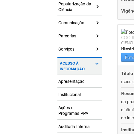
Popularização da
Ciência
Vigên
Comunicação
Parcerias
COOR
CIÊNC
Serviços
Histór
E-ma
ACESSO À
INFORMAÇÃO
Título
Apresentação
(século
Resu
Institucional
da pre
Ações e
dinâmi
Programas PPA
de int
Auditoria Interna
Instit