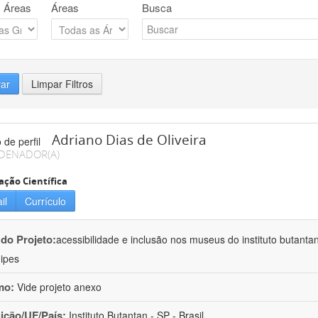
 Áreas
Áreas
Busca
rar
Limpar Filtros
Adriano Dias de Oliveira
DENADOR(A)
ação Científica
il
Currículo
 do Projeto:
acessibilidade e inclusão nos museus do instituto butanta
ipes
mo:
Vide projeto anexo
uição/UF/País:
Instituto Butantan - SP - Brasil