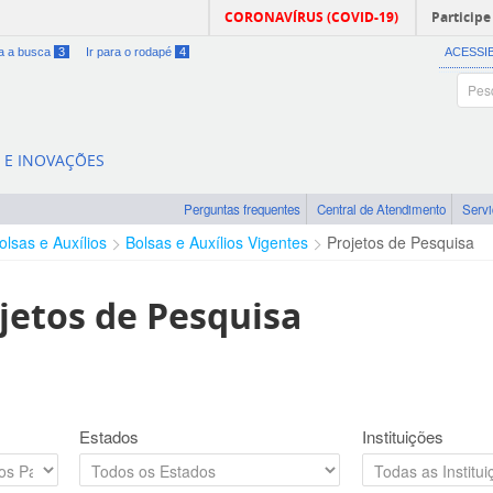
CORONAVÍRUS (COVID-19)
Participe
ra a busca
3
Ir para o rodapé
4
ACESSI
A E INOVAÇÕES
Perguntas frequentes
Central de Atendimento
Serv
olsas e Auxílios
Bolsas e Auxílios Vigentes
Projetos de Pesquisa
jetos de Pesquisa
Estados
Instituições