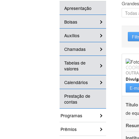
Grandes
Apresentação
Bolsas
Auxílios
Filt
Chamadas
Tabelas de
COOR
valores
OUTRA
Divulg
Calendários
E-ma
Prestação de
contas
Título
de equ
Programas
Resu
Prêmios
Instit