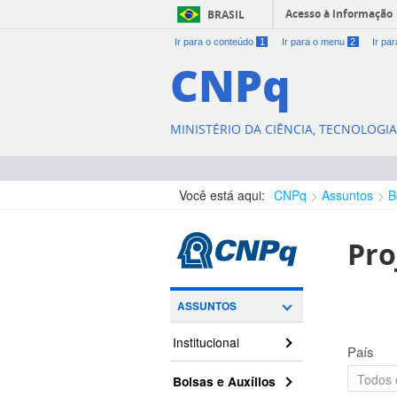
Acesso à informação
BRASIL
Ir para o conteúdo
1
Ir para o menu
2
Ir pa
CNPq
MINISTÉRIO DA CIÊNCIA, TECNOLOGI
Você está aqui:
CNPq
Assuntos
B
Pro
ASSUNTOS
Institucional
País
Bolsas e Auxílios