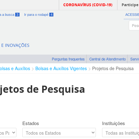
CORONAVÍRUS (COVID-19)
Participe
ra a busca
3
Ir para o rodapé
4
ACESSI
A E INOVAÇÕES
Perguntas frequentes
Central de Atendimento
Serv
olsas e Auxílios
Bolsas e Auxílios Vigentes
Projetos de Pesquisa
jetos de Pesquisa
Estados
Instituições