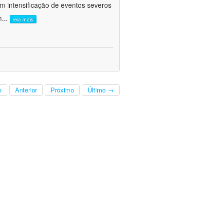
om intensificação de eventos severos
m
...
leia mais
o
Anterior
Próximo
Último →