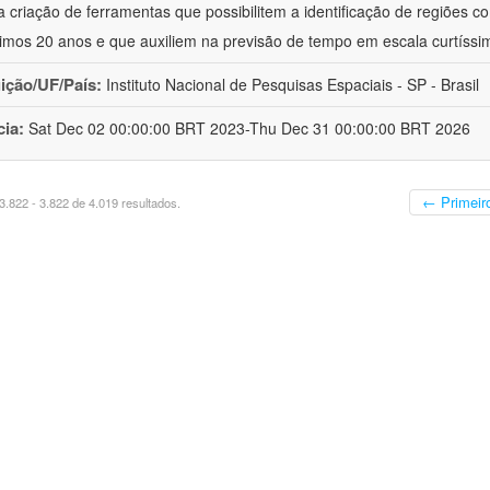
a criação de ferramentas que possibilitem a identificação de regiões c
timos 20 anos e que auxiliem na previsão de tempo em escala curtíssi
uição/UF/País:
Instituto Nacional de Pesquisas Espaciais - SP - Brasil
cia:
Sat Dec 02 00:00:00 BRT 2023-Thu Dec 31 00:00:00 BRT 2026
← Primeir
.822 - 3.822 de 4.019 resultados.