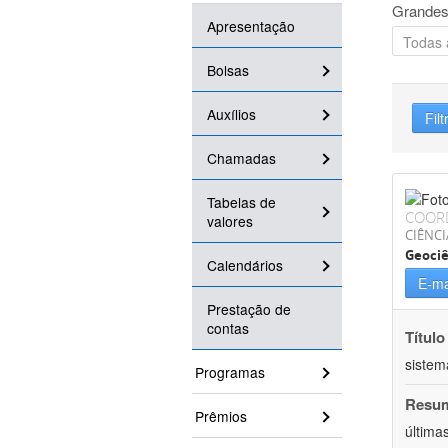
Grandes
Apresentação
Bolsas
Auxílios
Filt
Chamadas
Tabelas de
COOR
valores
CIÊNCI
Geociê
Calendários
E-ma
Prestação de
contas
Título
sistem
Programas
Resu
Prêmios
última