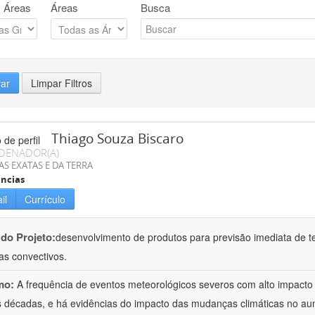
 Áreas
Áreas
Busca
rar
Limpar Filtros
Thiago Souza Biscaro
DENADOR(A)
AS EXATAS E DA TERRA
ncias
il
Currículo
 do Projeto:
desenvolvimento de produtos para previsão imediata de t
as convectivos.
mo:
A frequência de eventos meteorológicos severos com alto impact
s décadas, e há evidências do impacto das mudanças climáticas no a