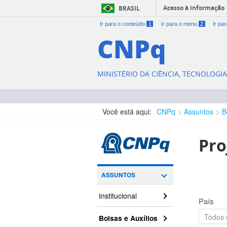
Acesso à informação
BRASIL
Ir para o conteúdo
1
Ir para o menu
2
Ir pa
CNPq
MINISTÉRIO DA CIÊNCIA, TECNOLOGI
Você está aqui:
CNPq
Assuntos
B
Pro
ASSUNTOS
Institucional
País
Bolsas e Auxílios