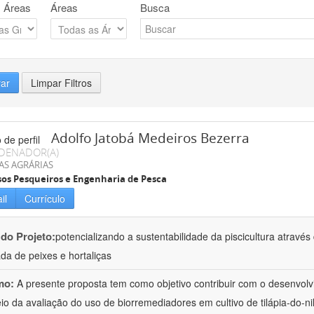
 Áreas
Áreas
Busca
rar
Limpar Filtros
Adolfo Jatobá Medeiros Bezerra
DENADOR(A)
AS AGRÁRIAS
os Pesqueiros e Engenharia de Pesca
il
Currículo
 do Projeto:
potencializando a sustentabilidade da piscicultura atrav
ada de peixes e hortaliças
mo:
A presente proposta tem como objetivo contribuir com o desenvolv
io da avaliação do uso de biorremediadores em cultivo de tilápia-do-ni