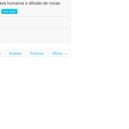
ursos humanos e difusão de novas
.
leia mais
o
Anterior
Próximo
Último →