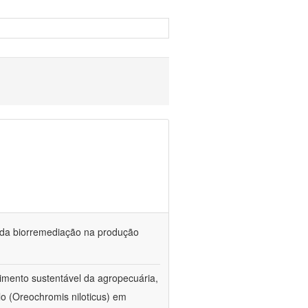
és da biorremediação na produção
imento sustentável da agropecuária,
lo (Oreochromis niloticus) em