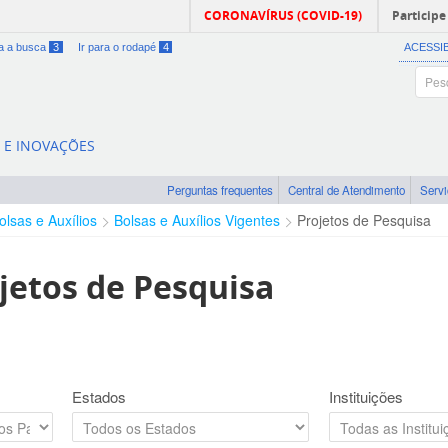
CORONAVÍRUS (COVID-19)
Participe
ra a busca
3
Ir para o rodapé
4
ACESSI
A E INOVAÇÕES
Perguntas frequentes
Central de Atendimento
Serv
olsas e Auxílios
Bolsas e Auxílios Vigentes
Projetos de Pesquisa
jetos de Pesquisa
Estados
Instituições