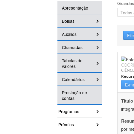
Grandes
Apresentação
Bolsas
Auxílios
Filt
Chamadas
Tabelas de
COOR
valores
CIÊNCI
Recurs
Calendários
E-ma
Prestação de
contas
Título
integr
Programas
Resu
Prêmios
por me