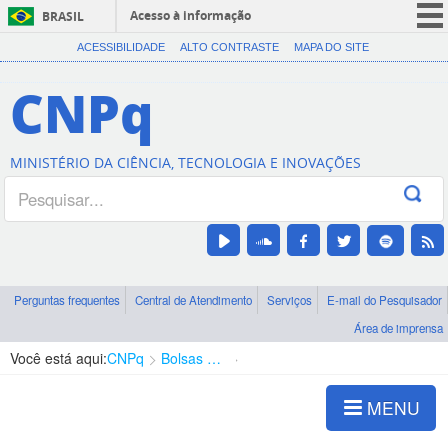
Acesso à informação
BRASIL
CORONAVÍRUS (COVID-19)
ACESSIBILIDADE
ALTO CONTRASTE
MAPA DO SITE
Participe
CNPq
Serviços
Legislação
MINISTÉRIO DA CIÊNCIA, TECNOLOGIA E INOVAÇÕES
Canais
Perguntas frequentes
Central de Atendimento
Serviços
E-mail do Pesquisador
Área de imprensa
Você está aqui:
CNPq
Bolsas e Auxílios Vigentes
Projetos de Pesquisa
MENU