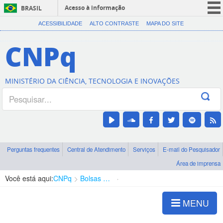
Acesso à informação
BRASIL
CORONAVÍRUS (COVID-19)
ACESSIBILIDADE
ALTO CONTRASTE
MAPA DO SITE
Participe
CNPq
Serviços
Legislação
MINISTÉRIO DA CIÊNCIA, TECNOLOGIA E INOVAÇÕES
Canais
Perguntas frequentes
Central de Atendimento
Serviços
E-mail do Pesquisador
Área de imprensa
Você está aqui:
CNPq
Bolsas e Auxílios Vigentes
Projetos de Pesquisa
MENU