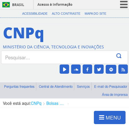
Acesso à informação
BRASIL
CORONAVÍRUS (COVID-19)
ACESSIBILIDADE
ALTO CONTRASTE
MAPA DO SITE
Participe
CNPq
Serviços
Legislação
MINISTÉRIO DA CIÊNCIA, TECNOLOGIA E INOVAÇÕES
Canais
Perguntas frequentes
Central de Atendimento
Serviços
E-mail do Pesquisador
Área de imprensa
Você está aqui:
CNPq
Bolsas e Auxílios Vigentes
Projetos de Pesquisa
MENU