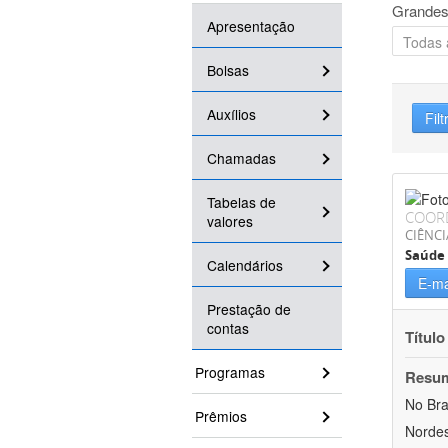
Grandes
Apresentação
Bolsas
Auxílios
Filt
Chamadas
Tabelas de
COOR
valores
CIÊNCI
Saúde 
Calendários
E-ma
Prestação de
contas
Título
Programas
Resu
No Bra
Prêmios
Nordes