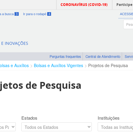
CORONAVÍRUS (COVID-19)
Participe
ra a busca
3
Ir para o rodapé
4
ACESSI
A E INOVAÇÕES
Perguntas frequentes
Central de Atendimento
Serv
olsas e Auxílios
Bolsas e Auxílios Vigentes
Projetos de Pesquisa
jetos de Pesquisa
Estados
Instituições