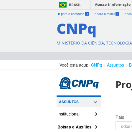
Acesso à informação
BRASIL
Ir para o conteúdo
1
Ir para o menu
2
Ir pa
CNPq
MINISTÉRIO DA CIÊNCIA, TECNOLOGI
Você está aqui:
CNPq
Assuntos
B
Pro
ASSUNTOS
Institucional
País
Bolsas e Auxílios