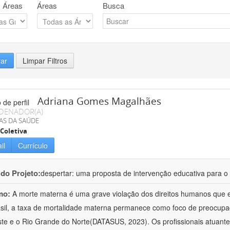
 Áreas
Áreas
Busca
rar
Limpar Filtros
Adriana Gomes Magalhães
DENADOR(A)
AS DA SAÚDE
Coletiva
il
Currículo
 do Projeto:
despertar: uma proposta de intervenção educativa para o 
mo:
A morte materna é uma grave violação dos direitos humanos que e
sil, a taxa de mortalidade materna permanece como foco de preocup
te e o Rio Grande do Norte(DATASUS, 2023). Os profissionais atuant