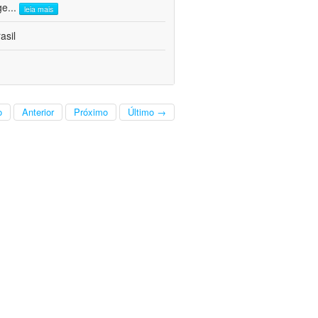
ge
...
leia mais
asil
o
Anterior
Próximo
Último →