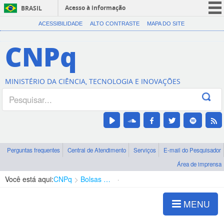
Acesso à informação
BRASIL
CORONAVÍRUS (COVID-19)
ACESSIBILIDADE
ALTO CONTRASTE
MAPA DO SITE
Participe
CNPq
Serviços
Legislação
MINISTÉRIO DA CIÊNCIA, TECNOLOGIA E INOVAÇÕES
Canais
Perguntas frequentes
Central de Atendimento
Serviços
E-mail do Pesquisador
Área de imprensa
Você está aqui:
CNPq
Bolsas e Auxílios Vigentes
Projetos de Pesquisa
MENU