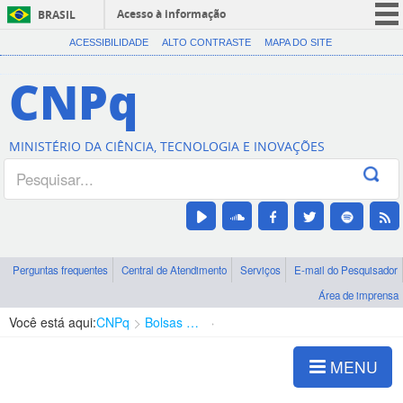
Acesso à informação
BRASIL
CORONAVÍRUS (COVID-19)
ACESSIBILIDADE
ALTO CONTRASTE
MAPA DO SITE
Participe
CNPq
Serviços
Legislação
MINISTÉRIO DA CIÊNCIA, TECNOLOGIA E INOVAÇÕES
Canais
Perguntas frequentes
Central de Atendimento
Serviços
E-mail do Pesquisador
Área de imprensa
Você está aqui:
CNPq
Bolsas e Auxílios Vigentes
Projetos de Pesquisa
MENU