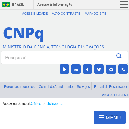
Acesso à informação
BRASIL
CORONAVÍRUS (COVID-19)
ACESSIBILIDADE
ALTO CONTRASTE
MAPA DO SITE
Participe
CNPq
Serviços
Legislação
MINISTÉRIO DA CIÊNCIA, TECNOLOGIA E INOVAÇÕES
Canais
Perguntas frequentes
Central de Atendimento
Serviços
E-mail do Pesquisador
Área de imprensa
Você está aqui:
CNPq
Bolsas e Auxílios Vigentes
Projetos de Pesquisa
MENU