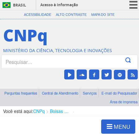
Acesso à informação
BRASIL
CORONAVÍRUS (COVID-19)
ACESSIBILIDADE
ALTO CONTRASTE
MAPA DO SITE
Participe
CNPq
Serviços
Legislação
MINISTÉRIO DA CIÊNCIA, TECNOLOGIA E INOVAÇÕES
Canais
Perguntas frequentes
Central de Atendimento
Serviços
E-mail do Pesquisador
Área de imprensa
Você está aqui:
CNPq
Bolsas e Auxílios Vigentes
Projetos de Pesquisa
MENU