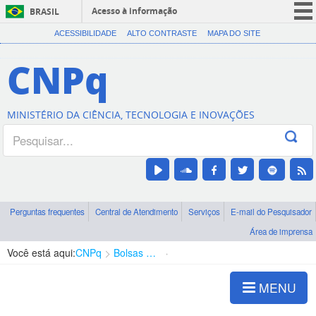
Acesso à informação
BRASIL
CORONAVÍRUS (COVID-19)
ACESSIBILIDADE
ALTO CONTRASTE
MAPA DO SITE
Participe
CNPq
Serviços
Legislação
MINISTÉRIO DA CIÊNCIA, TECNOLOGIA E INOVAÇÕES
Canais
Perguntas frequentes
Central de Atendimento
Serviços
E-mail do Pesquisador
Área de imprensa
Você está aqui:
CNPq
Bolsas e Auxílios Vigentes
Projetos de Pesquisa
MENU