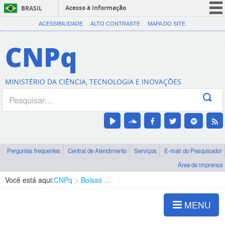
Acesso à informação
BRASIL
CORONAVÍRUS (COVID-19)
ACESSIBILIDADE
ALTO CONTRASTE
MAPA DO SITE
Participe
CNPq
Serviços
Legislação
MINISTÉRIO DA CIÊNCIA, TECNOLOGIA E INOVAÇÕES
Canais
Perguntas frequentes
Central de Atendimento
Serviços
E-mail do Pesquisador
Área de imprensa
Você está aqui:
CNPq
Bolsas e Auxílios Vigentes
Projetos de Pesquisa
MENU