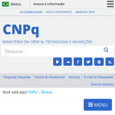
Acesso à informação
BRASIL
CORONAVÍRUS (COVID-19)
ACESSIBILIDADE
ALTO CONTRASTE
MAPA DO SITE
Participe
CNPq
Serviços
Legislação
MINISTÉRIO DA CIÊNCIA, TECNOLOGIA E INOVAÇÕES
Canais
Perguntas frequentes
Central de Atendimento
Serviços
E-mail do Pesquisador
Área de imprensa
Você está aqui:
CNPq
Bolsas e Auxílios Vigentes
Projetos de Pesquisa
MENU