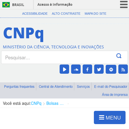
Acesso à informação
BRASIL
CORONAVÍRUS (COVID-19)
ACESSIBILIDADE
ALTO CONTRASTE
MAPA DO SITE
Participe
CNPq
Serviços
Legislação
MINISTÉRIO DA CIÊNCIA, TECNOLOGIA E INOVAÇÕES
Canais
Perguntas frequentes
Central de Atendimento
Serviços
E-mail do Pesquisador
Área de imprensa
Você está aqui:
CNPq
Bolsas e Auxílios Vigentes
Projetos de Pesquisa
MENU