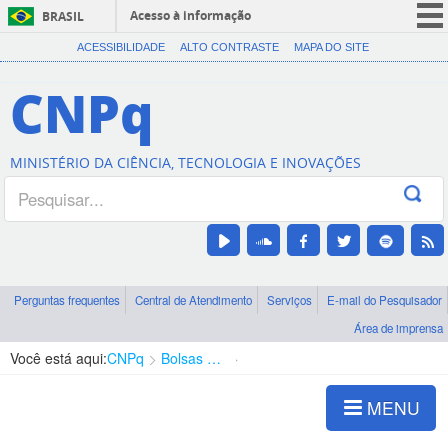
Acesso à informação
BRASIL
CORONAVÍRUS (COVID-19)
ACESSIBILIDADE
ALTO CONTRASTE
MAPA DO SITE
Participe
CNPq
Serviços
Legislação
MINISTÉRIO DA CIÊNCIA, TECNOLOGIA E INOVAÇÕES
Canais
Perguntas frequentes
Central de Atendimento
Serviços
E-mail do Pesquisador
Área de imprensa
Você está aqui:
CNPq
Bolsas e Auxílios Vigentes
Projetos de Pesquisa
MENU