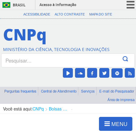
Acesso à informação
BRASIL
CORONAVÍRUS (COVID-19)
ACESSIBILIDADE
ALTO CONTRASTE
MAPA DO SITE
Participe
CNPq
Serviços
Legislação
MINISTÉRIO DA CIÊNCIA, TECNOLOGIA E INOVAÇÕES
Canais
Perguntas frequentes
Central de Atendimento
Serviços
E-mail do Pesquisador
Área de imprensa
Você está aqui:
CNPq
Bolsas e Auxílios Vigentes
Projetos de Pesquisa
MENU