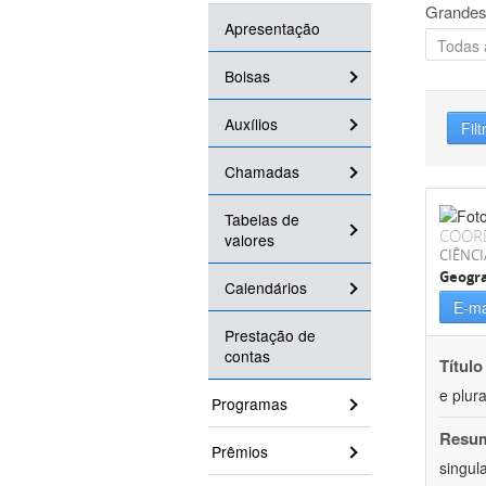
Grandes
Apresentação
Bolsas
Auxílios
Filt
Chamadas
Tabelas de
COOR
valores
CIÊNC
Geogra
Calendários
E-ma
Prestação de
contas
Título
e plur
Programas
Resu
Prêmios
singul