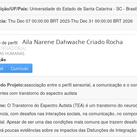
uição/UF/País:
Universidade do Estado de Santa Catarina - SC - Brasil
cia:
Thu Dec 07 00:00:00 BRT 2023-Thu Dec 31 00:00:00 BRT 2026
Aila Narene Dahwache Criado Rocha
DENADOR(A)
IAS HUMANAS
ção
il
Currículo
 do Projeto:
associação entre o perfil sensorial, a comunicação e o c
ntes com transtorno do espectro autista
mo:
O Transtorno do Espectro Autista (TEA) é um transtorno do neur
ância, com desafios nas interações sociais, na comunicação, no comp
ial. Apesar de ser uma das condições mais comuns que trazem desafios
há poucas evidências sobre os impactos das Disfunções de Integraçã