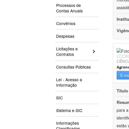
Processos de
assist
Contas Anuais
Instit
Convênios
Vigên
Despesas
Licitações e
Contratos
COOR
CIÊNCI
Consultas Públicas
Agron
E-ma
Lei - Acesso a
Informação
Título
SIC
Resu
para a
Sistema e-SIC
identi
Informações
estão 
Classificadas