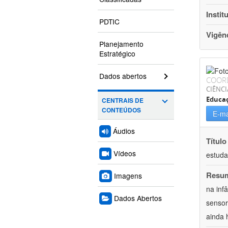
Instit
PDTIC
Vigên
Planejamento
Estratégico
Dados abertos
COOR
CIÊNC
Educa
CENTRAIS DE
CONTEÚDOS
E-ma
Áudios
Título
Vídeos
estuda
Resu
Imagens
na inf
Dados Abertos
sensor
ainda 