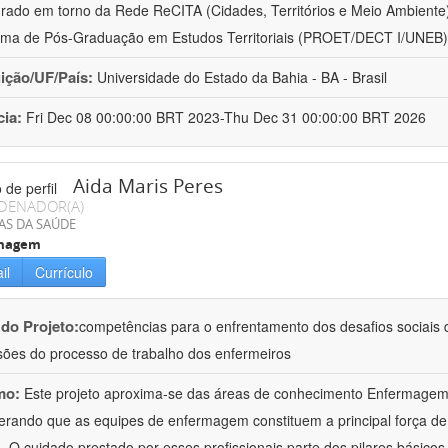
urado em torno da Rede ReCITA (Cidades, Territórios e Meio Ambient
ma de Pós-Graduação em Estudos Territoriais (PROET/DECT I/UNEB)
uição/UF/País:
Universidade do Estado da Bahia - BA - Brasil
cia:
Fri Dec 08 00:00:00 BRT 2023-Thu Dec 31 00:00:00 BRT 2026
Aida Maris Peres
DENADOR(A)
AS DA SAÚDE
magem
il
Currículo
 do Projeto:
competências para o enfrentamento dos desafios sociais d
ões do processo de trabalho dos enfermeiros
mo:
Este projeto aproxima-se das áreas de conhecimento Enfermage
erando que as equipes de enfermagem constituem a principal força de
 O cuidado prestado por esses profissionais parte dos pilares básicos