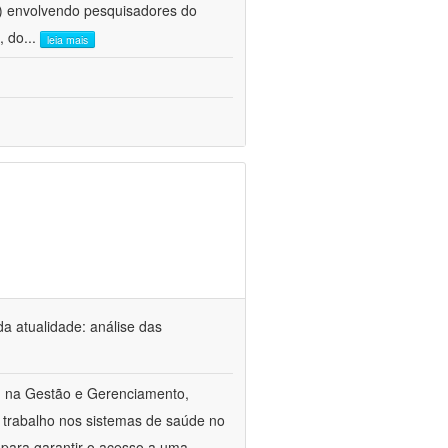
e) envolvendo pesquisadores do
, do
...
leia mais
a atualidade: análise das
m na Gestão e Gerenciamento,
 trabalho nos sistemas de saúde no
 para garantir o acesso a uma