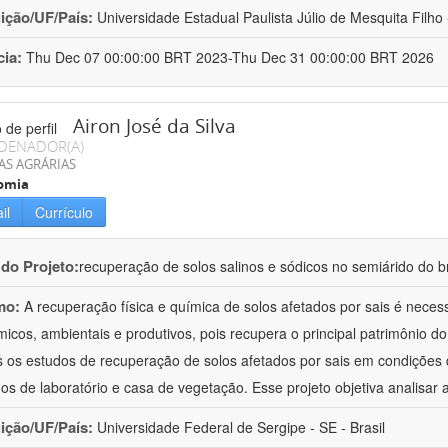
uição/UF/País:
Universidade Estadual Paulista Júlio de Mesquita Filho -
cia:
Thu Dec 07 00:00:00 BRT 2023-Thu Dec 31 00:00:00 BRT 2026
Airon José da Silva
DENADOR(A)
AS AGRÁRIAS
omia
il
Currículo
 do Projeto:
recuperação de solos salinos e sódicos no semiárido do br
mo:
A recuperação física e química de solos afetados por sais é neces
icos, ambientais e produtivos, pois recupera o principal patrimônio do 
 os estudos de recuperação de solos afetados por sais em condições d
hos de laboratório e casa de vegetação. Esse projeto objetiva analisar 
uição/UF/País:
Universidade Federal de Sergipe - SE - Brasil