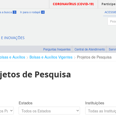
CORONAVÍRUS (COVID-19)
Participe
ra a busca
3
Ir para o rodapé
4
ACESSI
A E INOVAÇÕES
Perguntas frequentes
Central de Atendimento
Serv
olsas e Auxílios
Bolsas e Auxílios Vigentes
Projetos de Pesquisa
jetos de Pesquisa
Estados
Instituições