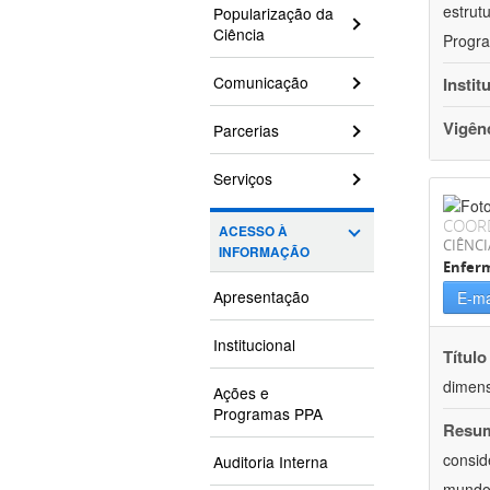
estrut
Popularização da
Ciência
Progra
Comunicação
Instit
Vigên
Parcerias
Serviços
COOR
ACESSO À
CIÊNCI
INFORMAÇÃO
Enfer
Apresentação
E-ma
Institucional
Título
dimens
Ações e
Programas PPA
Resu
consid
Auditoria Interna
mundo.