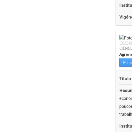
Instit
Vigên
COOR
CIÊNCI
Agron
E-ma
Título
Resu
econôm
poucos
trabal
Instit