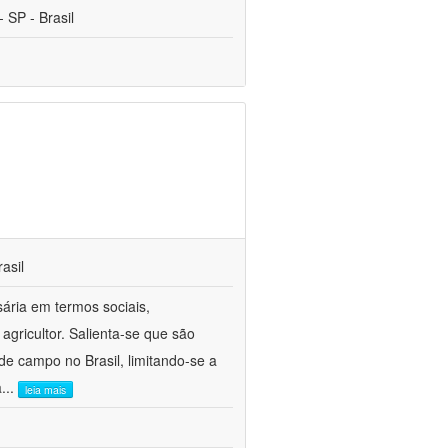
 SP - Brasil
asil
sária em termos sociais,
agricultor. Salienta-se que são
e campo no Brasil, limitando-se a
a
...
leia mais