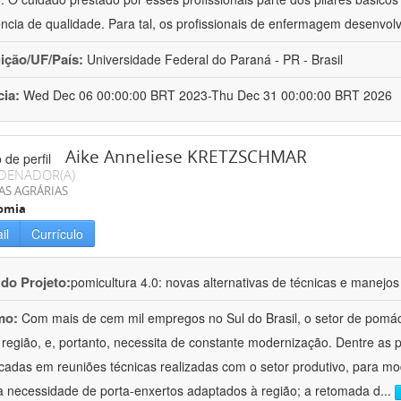
ência de qualidade. Para tal, os profissionais de enfermagem desenv
uição/UF/País:
Universidade Federal do Paraná - PR - Brasil
cia:
Wed Dec 06 00:00:00 BRT 2023-Thu Dec 31 00:00:00 BRT 2026
Aike Anneliese KRETZSCHMAR
DENADOR(A)
AS AGRÁRIAS
omia
il
Currículo
 do Projeto:
pomicultura 4.0: novas alternativas de técnicas e manejos
mo:
Com mais de cem mil empregos no Sul do Brasil, o setor de pomá
 região, e, portanto, necessita de constante modernização. Dentre as
ficadas em reuniões técnicas realizadas com o setor produtivo, para mod
a necessidade de porta-enxertos adaptados à região; a retomada d
...