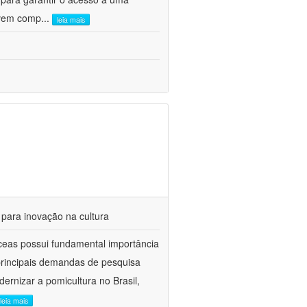
olvem comp
...
leia mais
 para inovação na cultura
ceas possui fundamental importância
 principais demandas de pesquisa
ernizar a pomicultura no Brasil,
leia mais