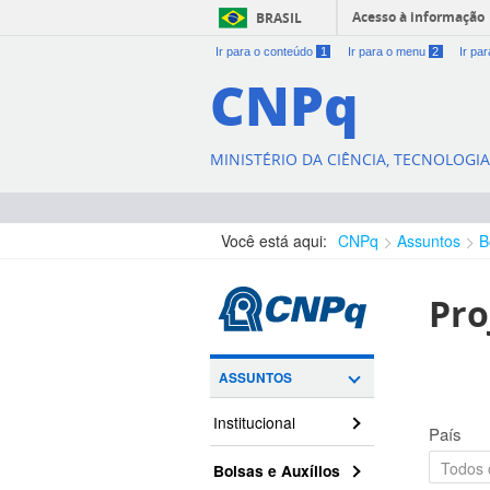
Acesso à informação
BRASIL
Ir para o conteúdo
1
Ir para o menu
2
Ir pa
CNPq
MINISTÉRIO DA CIÊNCIA, TECNOLOGI
Você está aqui:
CNPq
Assuntos
B
Pro
ASSUNTOS
Institucional
País
Bolsas e Auxílios