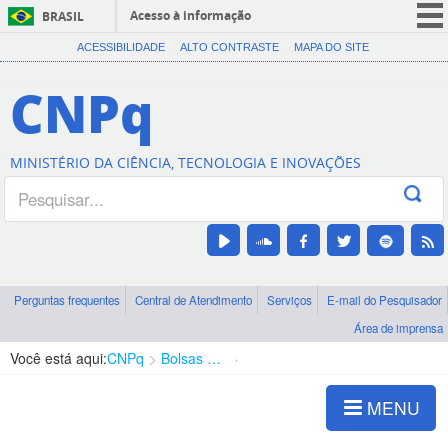
Acesso à informação
BRASIL
CORONAVÍRUS (COVID-19)
ACESSIBILIDADE
ALTO CONTRASTE
MAPA DO SITE
Participe
CNPq
Serviços
Legislação
MINISTÉRIO DA CIÊNCIA, TECNOLOGIA E INOVAÇÕES
Canais
Perguntas frequentes
Central de Atendimento
Serviços
E-mail do Pesquisador
Área de imprensa
Você está aqui:
CNPq
Bolsas e Auxílios Vigentes
Projetos de Pesquisa
MENU