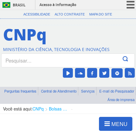
Acesso à informação
BRASIL
CORONAVÍRUS (COVID-19)
ACESSIBILIDADE
ALTO CONTRASTE
MAPA DO SITE
Participe
CNPq
Serviços
Legislação
MINISTÉRIO DA CIÊNCIA, TECNOLOGIA E INOVAÇÕES
Canais
Perguntas frequentes
Central de Atendimento
Serviços
E-mail do Pesquisador
Área de imprensa
Você está aqui:
CNPq
Bolsas e Auxílios Vigentes
Projetos de Pesquisa
MENU