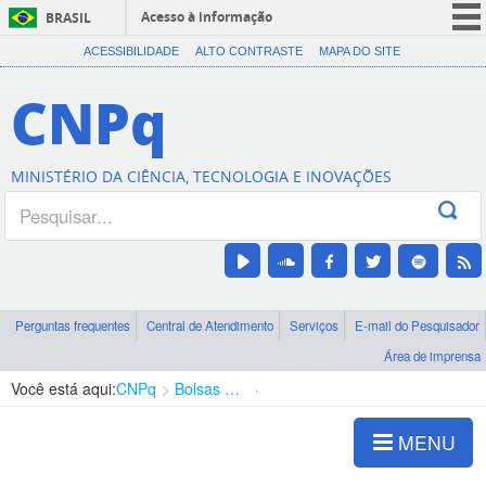
Acesso à informação
BRASIL
CORONAVÍRUS (COVID-19)
ACESSIBILIDADE
ALTO CONTRASTE
MAPA DO SITE
Participe
CNPq
Serviços
Legislação
MINISTÉRIO DA CIÊNCIA, TECNOLOGIA E INOVAÇÕES
Canais
Perguntas frequentes
Central de Atendimento
Serviços
E-mail do Pesquisador
Área de imprensa
Você está aqui:
CNPq
Bolsas e Auxílios Vigentes
Projetos de Pesquisa
MENU