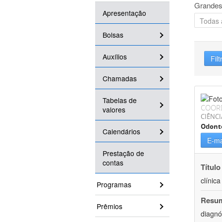
Grandes
Apresentação
Bolsas
Auxílios
Filt
Chamadas
Tabelas de
COOR
valores
CIÊNCI
Odont
Calendários
E-ma
Prestação de
contas
Título
clínic
Programas
Resu
Prêmios
diagnó