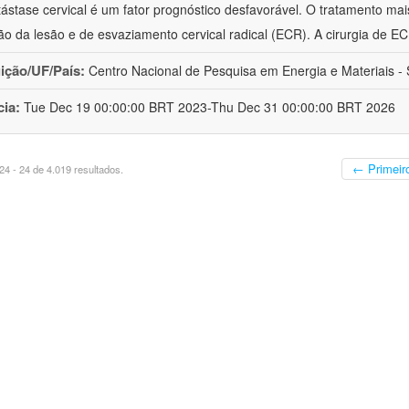
ástase cervical é um fator prognóstico desfavorável. O tratamento mai
o da lesão e de esvaziamento cervical radical (ECR). A cirurgia de E
uição/UF/País:
Centro Nacional de Pesquisa em Energia e Materiais - S
cia:
Tue Dec 19 00:00:00 BRT 2023-Thu Dec 31 00:00:00 BRT 2026
← Primeir
4 - 24 de 4.019 resultados.