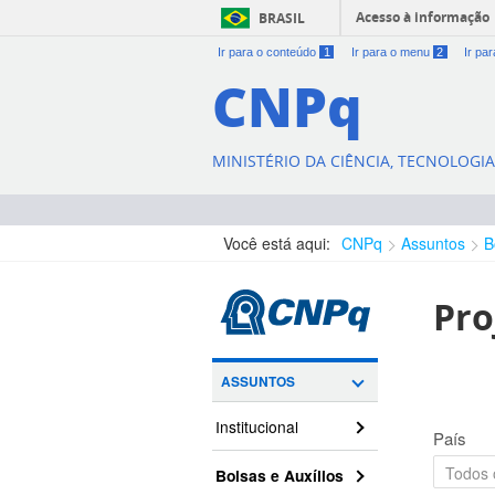
Acesso à informação
BRASIL
Ir para o conteúdo
1
Ir para o menu
2
Ir pa
CNPq
MINISTÉRIO DA CIÊNCIA, TECNOLOGI
Você está aqui:
CNPq
Assuntos
B
Pro
ASSUNTOS
Institucional
País
Bolsas e Auxílios