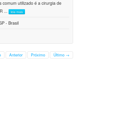
s comum utilizado é a cirurgia de
CR
...
leia mais
P - Brasil
o
Anterior
Próximo
Último →