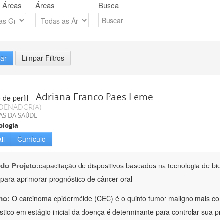
 Áreas
Áreas
Busca
rar
Limpar Filtros
Adriana Franco Paes Leme
DENADOR(A)
AS DA SAÚDE
ologia
il
Currículo
 do Projeto:
capacitação de dispositivos baseados na tecnologia de b
a para aprimorar prognóstico de câncer oral
mo:
O carcinoma epidermóide (CEC) é o quinto tumor maligno mais c
stico em estágio inicial da doença é determinante para controlar sua