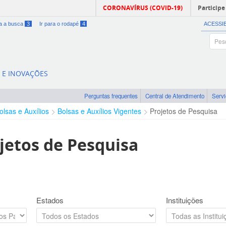
CORONAVÍRUS (COVID-19)
Participe
ra a busca
3
Ir para o rodapé
4
ACESSI
A E INOVAÇÕES
Perguntas frequentes
Central de Atendimento
Serv
olsas e Auxílios
Bolsas e Auxílios Vigentes
Projetos de Pesquisa
jetos de Pesquisa
Estados
Instituições