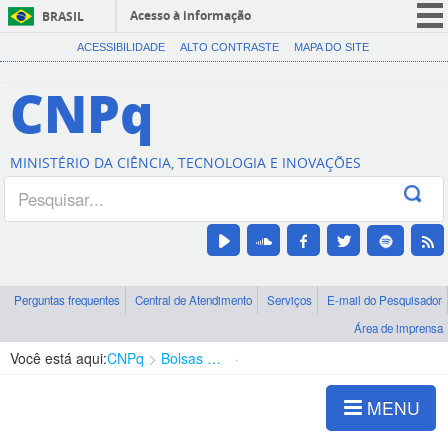
Acesso à informação
BRASIL
CORONAVÍRUS (COVID-19)
ACESSIBILIDADE
ALTO CONTRASTE
MAPA DO SITE
Participe
CNPq
Serviços
Legislação
MINISTÉRIO DA CIÊNCIA, TECNOLOGIA E INOVAÇÕES
Canais
Perguntas frequentes
Central de Atendimento
Serviços
E-mail do Pesquisador
Área de imprensa
Você está aqui:
CNPq
Bolsas e Auxílios Vigentes
Projetos de Pesquisa
MENU